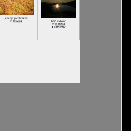
jesenja preobrazba
©
tetivika
boje u dvoje
©
marinka
1 komentar