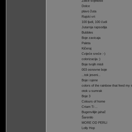
Žbice svjetlosti
Dolce
plavo žuta
Rajski vrt
100 ljudi, 100 ćudi
Jutarnja rapsodija
Bubbles
Boje zavicaja
Paleta
Kičeraj
Cvijeće sreće :-)
colorizacija :)
Boje tvojih misli
003 osnovne boje
...tok jeseni...
Boje i sjene
colors of the rainbow that feed my 
otok u sumrak
Boje 3
Colours of home
Crtam Ti ...
Bugenvilijin jahač
Šarenilo
MORE OD PERLI
Lolly Hop