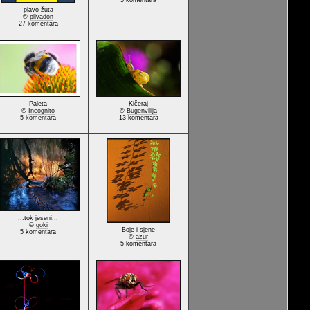
5 komentara
plavo žuta
©
plivadon
27 komentara
Paleta
Kičeraj
©
Incognito
©
Bugenvilija
5 komentara
13 komentara
...tok jeseni...
©
goki
Boje i sjene
5 komentara
©
azur
5 komentara