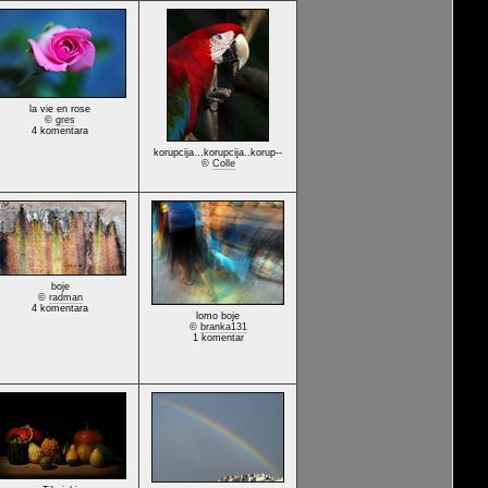
la vie en rose
©
gres
4 komentara
korupcija...korupcija..korup--
©
Colle
boje
©
radman
4 komentara
lomo boje
©
branka131
1 komentar