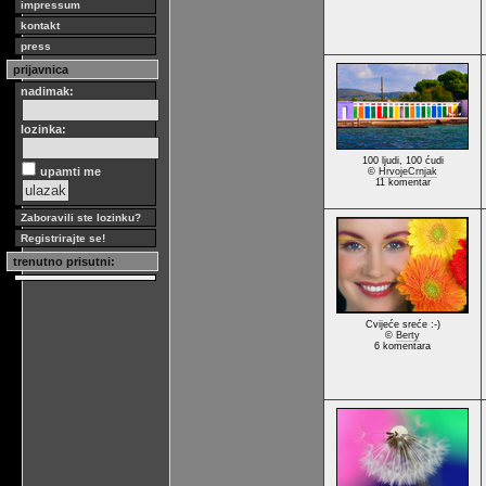
impressum
kontakt
press
prijavnica
nadimak:
lozinka:
100 ljudi, 100 ćudi
upamti me
©
HrvojeCrnjak
11 komentar
Zaboravili ste lozinku?
Registrirajte se!
trenutno prisutni:
Cvijeće sreće :-)
©
Berty
6 komentara