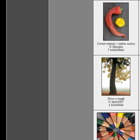
Crveni mjesec i zlatno sunce
©
Marujita
7 komentara
Drvo u magli
©
damir007
1 komentar