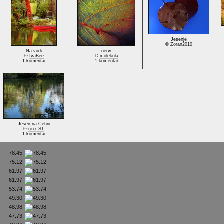
Jesenje
©
Zoran2010
Na vodi
nervi
©
IvaBee
©
molekula
1 komentar
1 komentar
Jesen na Cetini
©
rico_ST
1 komentar
78.45
75.12
61.97
61.97
53.74
49.30
48.98
47.73