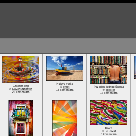
Nojeva varka
Čarobna kap
©
omot
Pozadina jednog štanda
©
DavorSmokovic
16 komentara
©
spektor
22 komentara
18 komentara
Dolce
©
B-Horvat
5 komentara