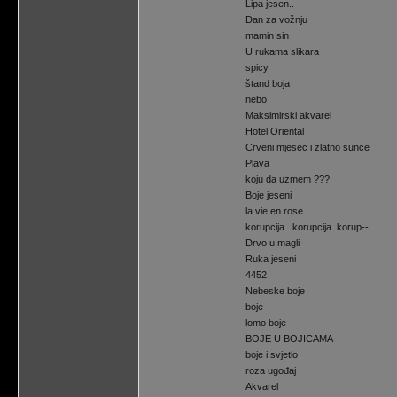
Lipa jesen..
Dan za vožnju
mamin sin
U rukama slikara
spicy
štand boja
nebo
Maksimirski akvarel
Hotel Oriental
Crveni mjesec i zlatno sunce
Plava
koju da uzmem ???
Boje jeseni
la vie en rose
korupcija...korupcija..korup--
Drvo u magli
Ruka jeseni
4452
Nebeske boje
boje
lomo boje
BOJE U BOJICAMA
boje i svjetlo
roza ugođaj
Akvarel