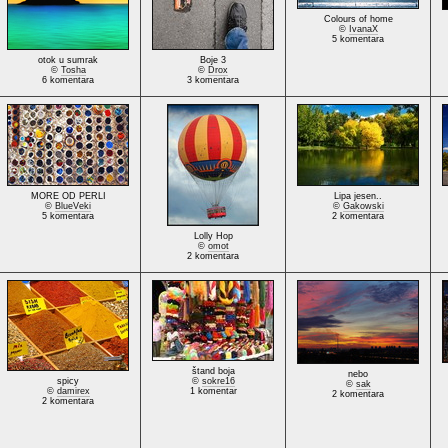
Colours of home
©
IvanaX
5 komentara
otok u sumrak
Boje 3
©
Tosha
©
Drox
6 komentara
3 komentara
MORE OD PERLI
Lipa jesen..
©
BlueVeki
©
Gakowski
5 komentara
2 komentara
Lolly Hop
©
omot
2 komentara
štand boja
nebo
spicy
©
sokre16
©
sak
©
damirex
1 komentar
2 komentara
2 komentara