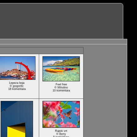
Lepeza boja
Feel free
©
jpogorilic
©
Miholino
18 komentara
10 komentara
Rajski vrt
©
Berty