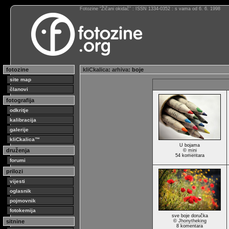
Fotozine “Žičani okidač” : ISSN 1334-0352 : s vama od 6. 6. 1998
fotozine
kliCkalica
:
arhiva
: boje
site map
članovi
fotografija
odkritje
kalibracija
galerije
kliCkalica™
U bojama
druženja
©
mini
54 komentara
forumi
prilozi
vijesti
oglasnik
pojmovnik
fotokemija
sve boje doručka
sitnine
©
Jhonytheking
8 komentara