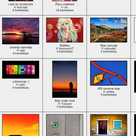
color by technicolor
Žbice svjetlosti
©
horo-lulu
©
viz
8 komentara
16 komentara
Bubbles
Boje zavicaja
Jutarnja rapsodija
©
NemesisVT
©
sskender
©
vipe
4 komentara
2 komentara
4 komentara
colorizacija :)
©
tash
6 komentara
003 osnovne boje
©
umbra
6 komentara
Boje tvojih misli
©
Twisted
3 komentara