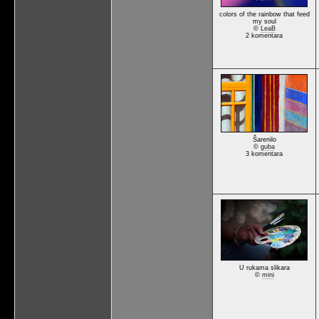
colors of the rainbow that feed
my soul
©
LeaB
2 komentara
Šarenilo
©
guba
3 komentara
U rukama slikara
©
mini