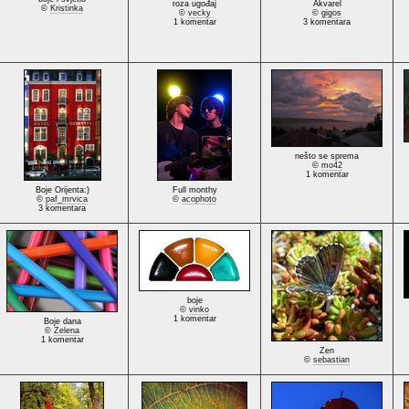
roza ugođaj
Akvarel
©
Kristinka
©
vecky
©
gigos
1 komentar
3 komentara
nešto se sprema
©
mo42
1 komentar
Boje Orijenta:)
Full monthy
©
paf_mrvica
©
acophoto
3 komentara
boje
©
vinko
1 komentar
Boje dana
©
Zelena
1 komentar
Zen
©
sebastian