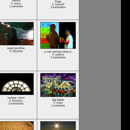
Tikvicki
Duga
©
strkov
©
JelenaP
1 komentar
3 komentara
ispod površine
©
felixarba
...a sad nastupa ekipa iz...
©
spektor
2 komentara
window colors
Sjaj bijede
©
Kristinka
©
maler
2 komentara
1 komentar