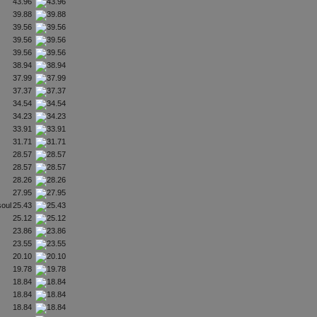
43.96
39.88
39.56
39.56
39.56
38.94
37.99
37.37
34.54
34.23
33.91
31.71
28.57
28.57
28.26
27.95
soul
25.43
25.12
23.86
23.55
20.10
19.78
18.84
18.84
18.84