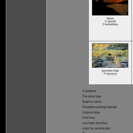
Suton
©
dani28
2 komentara
jesenske boje
©
larousse
U bojama
Čarobna kap
Nojeva varka
Pozadina jednog štanda
Lepeza boja
Feel free
sve boje doručka
color by technicolor