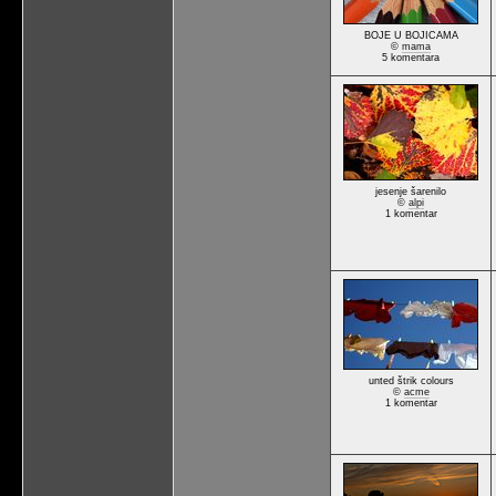
BOJE U BOJICAMA
©
mama
5 komentara
jesenje šarenilo
©
alpi
1 komentar
unted štrik colours
©
acme
1 komentar