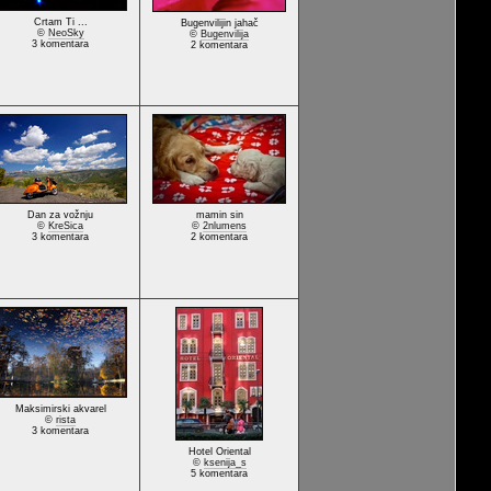
Crtam Ti ...
Bugenvilijin jahač
©
NeoSky
©
Bugenvilija
3 komentara
2 komentara
Dan za vožnju
mamin sin
©
KreSica
©
2nlumens
3 komentara
2 komentara
Maksimirski akvarel
©
rista
3 komentara
Hotel Oriental
©
ksenija_s
5 komentara