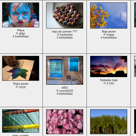
Plava
koju da uzmem ???
Boje jeseni
©
g0gz
©
kankarata
©
majaa
2 komentara
2 komentara
4 komentara
Nebeske boje
©
Z-foto
Ruka jeseni
©
roxus
4452
©
vesna0102
4 komentara
boje i svjetlo