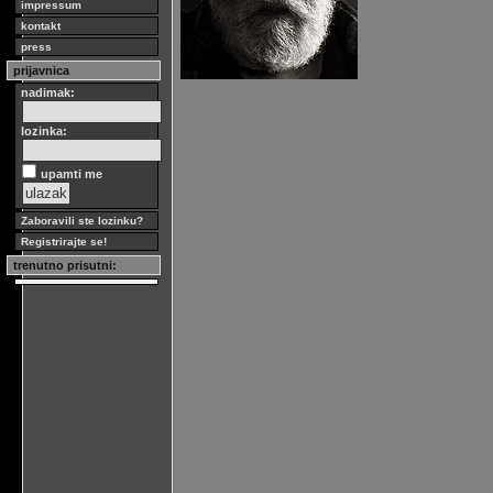
impressum
kontakt
press
prijavnica
nadimak:
lozinka:
upamti me
Zaboravili ste lozinku?
Registrirajte se!
trenutno prisutni: