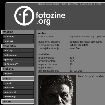
Fotozine “Žičani okidač” : ISSN 1334-0352 : s vama od 6. 6. 1998
fotozine
umbra
site map
kratica stranice:
http://umbra.fotozine.org/
←permali
članovi
puno ime i prezime:
podatak dostupan clanovima
je član (broj 4594):
od 04. 03. 2009.
fotografija
zemaljska lokacija:
Novi Sad
odkritje
statistika
kalibracija
broj fotografija:
304
galerije
broj komentara:
1522
kliCkalica™
napisa u forumu:
18
objava vijesti:
0
druženja
posljednja posjeta
19. 02. 2017.
forumi
Slikar, fotograf...svaštar.
prilozi
vijesti
oglasnik
pojmovnik
fotokemija
sitnine