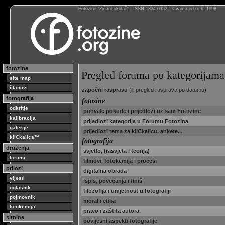
Fotozine “Žičani okidač” : ISSN 1334-0352 : s vama od 6. 6. 1998
fotozine
Pregled foruma po kategorijama
site map
članovi
započni raspravu
(
ili pregled rasprava po datumu
)
fotografija
fotozine
odkritje
pohvale pokude i prijedlozi uz sam Fotozine
kalibracija
prijedlozi kategorija u Forumu Fotozina
galerije
prijedlozi tema za kliCkalicu, ankete...
kliCkalica™
fotografija
druženja
svjetlo, (rasvjeta i teorija)
forumi
filmovi, fotokemija i procesi
prilozi
digitalna obrada
vijesti
ispis, povećanja i finiš
oglasnik
filozofija i umjetnost u fotografiji
pojmovnik
moral i etika
fotokemija
pravo i zaštita autora
sitnine
povijesni aspekti fotografije