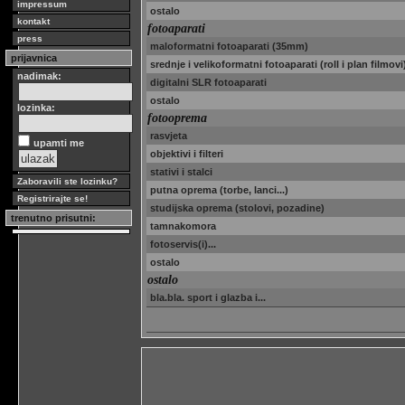
impressum
ostalo
kontakt
fotoaparati
press
maloformatni fotoaparati (35mm)
prijavnica
srednje i velikoformatni fotoaparati (roll i plan filmovi
nadimak:
digitalni SLR fotoaparati
ostalo
lozinka:
fotooprema
rasvjeta
upamti me
objektivi i filteri
stativi i stalci
Zaboravili ste lozinku?
putna oprema (torbe, lanci...)
Registrirajte se!
studijska oprema (stolovi, pozadine)
trenutno prisutni:
tamnakomora
fotoservis(i)...
ostalo
ostalo
bla.bla. sport i glazba i...