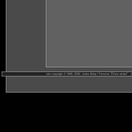
site copyright © 1998.-2026. Janko Belaj / Fotozine "Žičani okidač" 