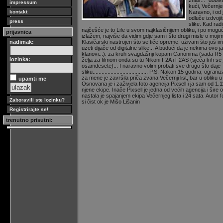
znaš..." dobiv
impressum
kući, Večernje
kontakt
Naravno, i od 
odluče izdvoji
press
slike. Kad rad
najčešće je to Life u svom najklasičnijem obliku, i po mogu
prijavnica
izlažem, najviše da vidim gdje sam i što drugi misle o mojim
nadimak:
Klasičarski nastrojen što se tiče opreme, uživam što još ima 
uzeti dijače od digitalne slike... A budući da je nekima ovo 
klanovi...): za kruh svagdašnji kopam Canonima (sada R5 
lozinka:
želja za filmom onda su tu Nikoni F2A i F2AS (sjeća li ih se
osamdesete)... I naravno volim probati sve drugo što daje
sliku..................................... P.S. Nakon 15 godina, og
za mene je završila priča zvana Večernji list, bar u obliku u 
upamti me
Osnovana je i zaživjela foto agencija Pixsell i ja sam od 1.
njene ekipe. Inače Pixsell je jedna od većih agencija i šire 
nastala je spajanjem ekipa Večernjeg lista i 24 sata. Autor f
Zaboravili ste lozinku?
si čist ok je Mišo Lišanin
Registrirajte se!
trenutno prisutni: