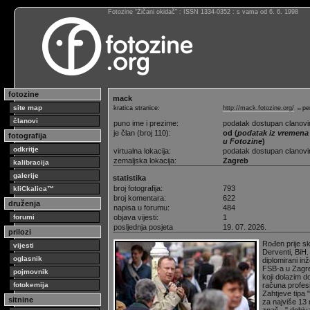
Fotozine “Žičani okidač” : ISSN 1334-0352 : s vama od 6. 6. 1998
fotozine
mack
site map
kratica stranice:
http://mack.fotozine.org/
←per
članovi
puno ime i prezime:
podatak dostupan clanov
je član (broj 110):
od (
podatak iz vremena 
fotografija
u Fotozine
)
odkritje
virtualna lokacija:
podatak dostupan clanov
zemaljska lokacija:
Zagreb
kalibracija
galerije
statistika
broj fotografija:
793
kliCkalica™
broj komentara:
622
druženja
napisa u forumu:
484
forumi
objava vijesti:
1
posljednja posjeta
19. 07. 2026.
prilozi
Rođen prije s
vijesti
Derventi, BiH.
oglasnik
diplomirani in
FSB-a u Zagre
pojmovnik
koji dolazim d
fotokemija
računa profesi
Zahtjeve tipa "
sitnine
za najviše 13