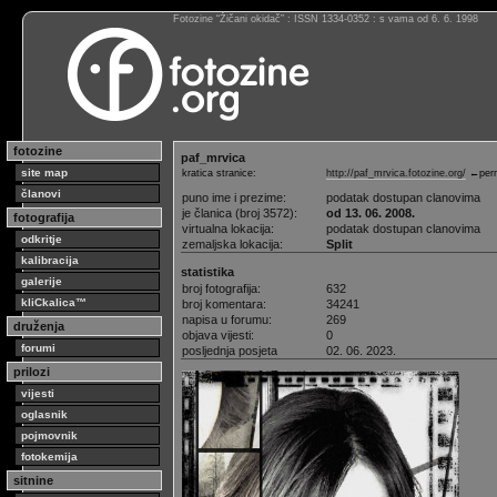
Fotozine “Žičani okidač” : ISSN 1334-0352 : s vama od 6. 6. 1998
fotozine
paf_mrvica
site map
kratica stranice:
http://paf_mrvica.fotozine.org/
←perm
članovi
puno ime i prezime:
podatak dostupan clanovima
je članica (broj 3572):
od 13. 06. 2008.
fotografija
virtualna lokacija:
podatak dostupan clanovima
odkritje
zemaljska lokacija:
Split
kalibracija
statistika
galerije
broj fotografija:
632
kliCkalica™
broj komentara:
34241
napisa u forumu:
269
druženja
objava vijesti:
0
forumi
posljednja posjeta
02. 06. 2023.
prilozi
vijesti
oglasnik
pojmovnik
fotokemija
sitnine