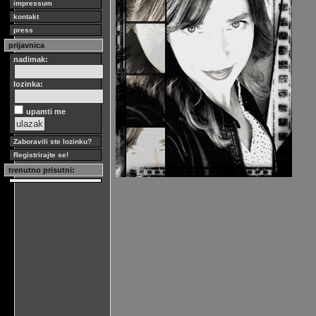
impressum
kontakt
press
prijavnica
nadimak:
lozinka:
upamti me
Zaboravili ste lozinku?
Registrirajte se!
trenutno prisutni: