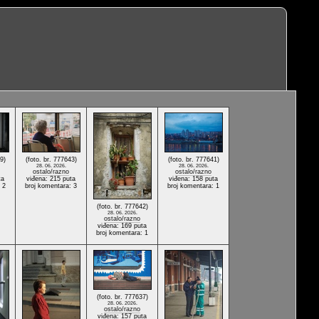
9)
(foto. br. 777643)
(foto. br. 777641)
28. 06. 2026.
28. 06. 2026.
ostalo/razno
ostalo/razno
ta
viđena: 215 puta
viđena: 158 puta
 2
broj komentara: 3
broj komentara: 1
(foto. br. 777642)
28. 06. 2026.
ostalo/razno
viđena: 169 puta
broj komentara: 1
(foto. br. 777637)
28. 06. 2026.
ostalo/razno
viđena: 157 puta