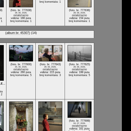
broj komentara: 1
9)
(foto. br. 777638)
(foto. br. 777636)
28. 06. 2026.
28. 06. 2026.
ostalo/razno
ostalo/razno
ta
viđena: 166 puta
viđena: 154 puta
 1
broj komentara: 1
broj komentara: 1
(album br. 45307)
(14)
(foto. br. 777600)
(foto. br. 777643)
(foto. br. 777625)
25. 06. 2026.
28. 06. 2026.
28. 06. 2026.
ostalo/razno
ostalo/razno
ostalo/razno
viđena: 260 puta
viđena: 215 puta
viđena: 199 puta
broj komentara: 5
broj komentara: 3
broj komentara: 5
LE…
ta
 2
(foto. br. 777699)
04. 07. 2026.
ostalo/razno
viđena: 161 puta