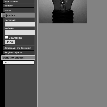
impressum
kontakt
press
prijavnica
nadimak:
lozinka:
upamti me
Zaboravili ste lozinku?
Registrirajte se!
trenutno prisutni:
viz