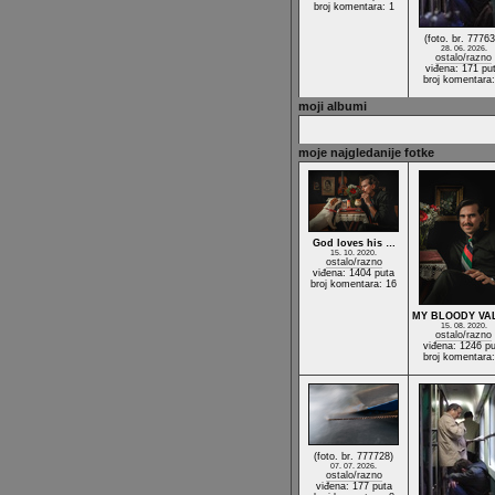
broj komentara: 1
(foto. br. 77763
28. 06. 2026.
ostalo/razno
viđena: 171 pu
broj komentara:
moji albumi
moje najgledanije fotke
God loves his …
15. 10. 2020.
ostalo/razno
viđena: 1404 puta
broj komentara: 16
MY BLOODY VA
15. 08. 2020.
ostalo/razno
viđena: 1246 pu
broj komentara:
(foto. br. 777728)
07. 07. 2026.
ostalo/razno
viđena: 177 puta