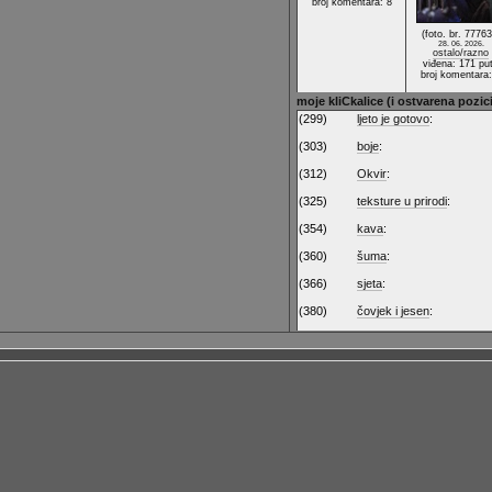
broj komentara: 8
(foto. br. 77763
28. 06. 2026.
ostalo/razno
viđena: 171 pu
broj komentara:
moje kliCkalice (i ostvarena pozici
(299)
ljeto je gotovo
:
(303)
boje
:
(312)
Okvir
:
(325)
teksture u prirodi
:
(354)
kava
:
(360)
šuma
:
(366)
sjeta
:
(380)
čovjek i jesen
: