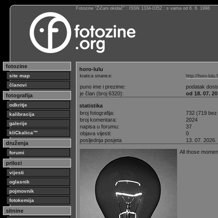
Fotozine “Žičani okidač” : ISSN 1334-0352 : s vama od 6. 6. 1998
fotozine
horo-lulu
site map
kratica stranice:
http://horo-lulu.
članovi
puno ime i prezime:
podatak dost
je član (broj 6320):
od 18. 07. 20
fotografija
odkritje
statistika
broj fotografija:
732 (719 bez
kalibracija
broj komentara:
2024
galerije
napisa u forumu:
37
kliCkalica™
objava vijesti:
0
posljednja posjeta
13. 07. 2026.
druženja
All those moments
forumi
prilozi
vijesti
oglasnik
pojmovnik
fotokemija
sitnine