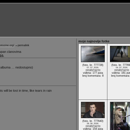
moje najnovije fotke
fotozine.org/
←permalink
upan clanovima
10.
(foto. br. 777728)
(foto. br. 77769
 albuma … nedostupno)
07. 07. 2026.
04. 07. 2026.
ostalo/razno
ostalo/razno
viđena: 177 puta
viđena: 161 pu
broj komentara: 8
broj komentara:
 will be lost in time, like tears in rain
(foto. br. 777640)
28. 06. 2026.
ostalo/razno
viđena: 154 puta