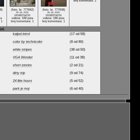
broj komentara: 2
9)
(foto. br. 777642)
(foto. br. 777638)
28. 06. 2026.
28. 06. 2026.
ostalo/razno
ostalo/razno
ta
viđena: 169 puta
viđena: 166 puta
 1
broj komentara: 1
broj komentara: 1
ja)
kalpol introl
(17 od 58)
color by technicolor
(8 od 80)
white stripes
(38 od 50)
VGA Wonder
(11 od 38)
short stories
(2 od 21)
dirty trip
(9 od 74)
24 litte hours
(5 od 52)
park je moj
(6 od 40)