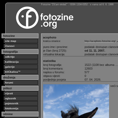
Fotozine “Žičani okidač” : ISSN 1334-0352 : s vama od 6. 6. 1998
fotozine
acophoto
site map
kratica stranice:
http://acophoto.fotozine.org/
←
članovi
puno ime i prezime:
podatak dostupan clanov
je član (broj 2725):
od 11. 11. 2007.
fotografija
virtualna lokacija:
podatak dostupan clanov
odkritje
statistika
kalibracija
broj fotografija:
1522 (1108 bez albuma …
galerije
broj komentara:
12603
kliCkalica™
napisa u forumu:
577
objava vijesti:
0
druženja
posljednja posjeta
07. 04. 2026.
forumi
veći 
prilozi
vijesti
oglasnik
pojmovnik
fotokemija
sitnine