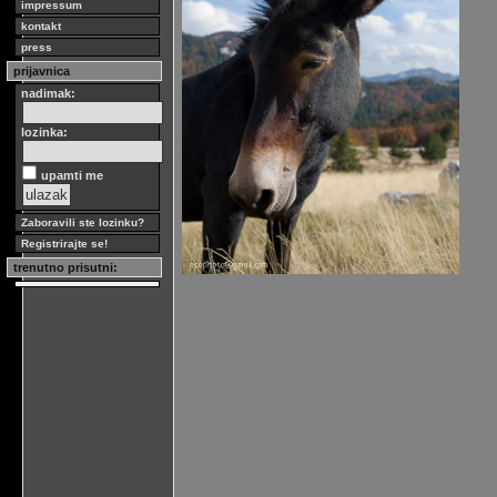
impressum
kontakt
press
prijavnica
nadimak:
lozinka:
upamti me
Zaboravili ste lozinku?
Registrirajte se!
trenutno prisutni: