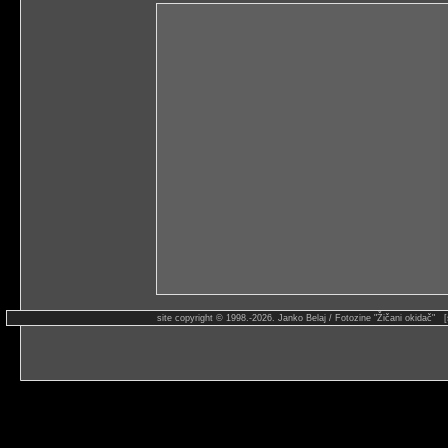
site copyright © 1998.-2026. Janko Belaj / Fotozine "Žičani okidač" 