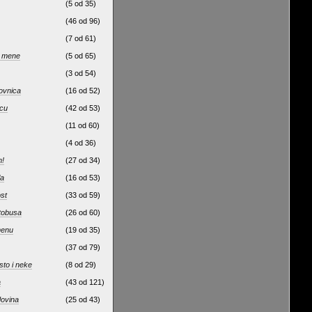
(5 od 35)
(46 od 96)
(7 od 61)
d mene
(5 od 65)
(3 od 54)
ovnica
(16 od 52)
cu
(42 od 53)
(11 od 60)
(4 od 36)
!
(27 od 34)
la
(16 od 53)
ost
(33 od 59)
utobusa
(26 od 60)
menu
(19 od 35)
(37 od 79)
sto i neke
(8 od 29)
a
(43 od 121)
ovina
(25 od 43)