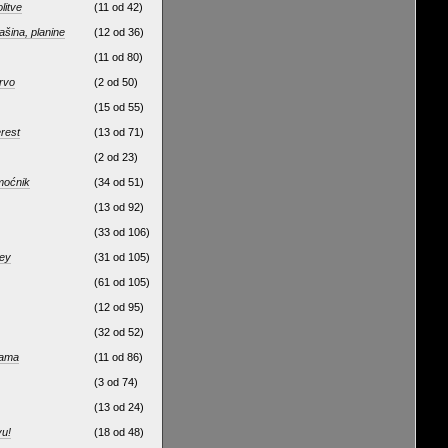
litve
(11 od 42)
rašina, planine
(12 od 36)
(11 od 80)
rvo
(2 od 50)
(15 od 55)
rest
(13 od 71)
(2 od 23)
moćnik
(34 od 51)
(13 od 92)
(33 od 106)
ey
(31 od 105)
(61 od 105)
(12 od 95)
(32 od 52)
icama
(11 od 86)
(3 od 74)
(13 od 24)
u!
(18 od 48)