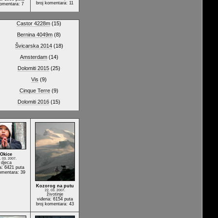
broj komentara: 11
komentara: 7
Castor 4228m
(15)
Bernina 4049m
(8)
Švicarska 2014
(18)
Amsterdam
(14)
Dolomiti 2015
(25)
Vis
(9)
Cinque Terre
(9)
Dolomiti 2016
(15)
Okice
. 03. 2007.
djeca
a: 6421 puta
omentara: 39
Kozorog na putu
22. 03. 2007.
životinje
viđena: 6154 puta
broj komentara: 43