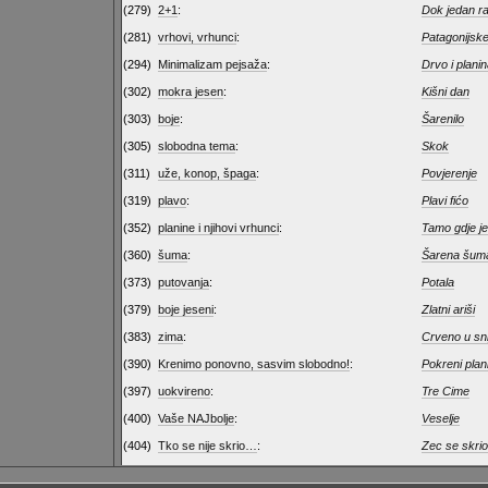
(279)
2+1
:
Dok jedan ra
(281)
vrhovi, vrhunci
:
Patagonijske
(294)
Minimalizam pejsaža
:
Drvo i plani
(302)
mokra jesen
:
Kišni dan
(303)
boje
:
Šarenilo
(305)
slobodna tema
:
Skok
(311)
uže, konop, špaga
:
Povjerenje
(319)
plavo
:
Plavi fićo
(352)
planine i njihovi vrhunci
:
Tamo gdje je
(360)
šuma
:
Šarena šum
(373)
putovanja
:
Potala
(379)
boje jeseni
:
Zlatni ariši
(383)
zima
:
Crveno u sn
(390)
Krenimo ponovno, sasvim slobodno!
:
Pokreni plan
(397)
uokvireno
:
Tre Cime
(400)
Vaše NAJbolje
:
Veselje
(404)
Tko se nije skrio…
:
Zec se skrio