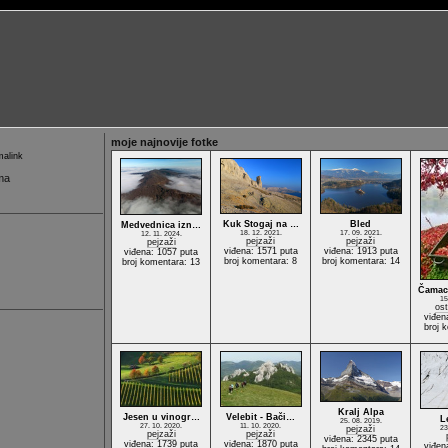
moje najnovije fotke
alink
ma
Kuk Stogaj na …
Bled
Medvednica izn…
18. 12. 2021.
17. 09. 2021.
12. 11. 2024.
pejzaži
pejzaži
pejzaži
viđena: 1571 puta
viđena: 1913 puta
viđena: 1057 puta
broj komentara: 8
broj komentara: 14
broj komentara: 13
Čamac
15
ost
viđen
broj 
Kralj Alpa
Jesen u vinogr…
Velebit - Bači…
L
25. 08. 2019.
27. 10. 2020.
11. 10. 2020.
pejzaži
23
pejzaži
pejzaži
viđena: 2345 puta
viđena: 1739 puta
viđena: 1870 puta
viđen