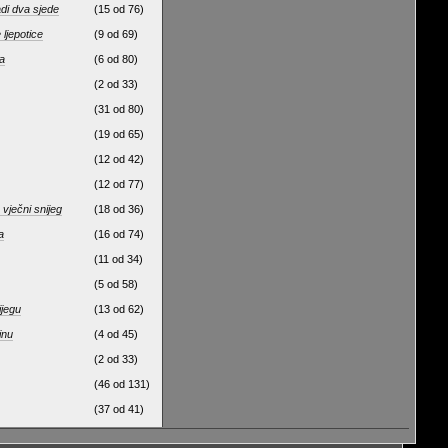
di dva sjede
(15 od 76)
 ljepotice
(9 od 69)
na
(6 od 80)
(2 od 33)
(31 od 80)
(19 od 65)
(12 od 42)
(12 od 77)
 vječni snijeg
(18 od 36)
a
(16 od 74)
(11 od 34)
(5 od 58)
ijegu
(13 od 62)
inu
(4 od 45)
(2 od 33)
(46 od 131)
(37 od 41)