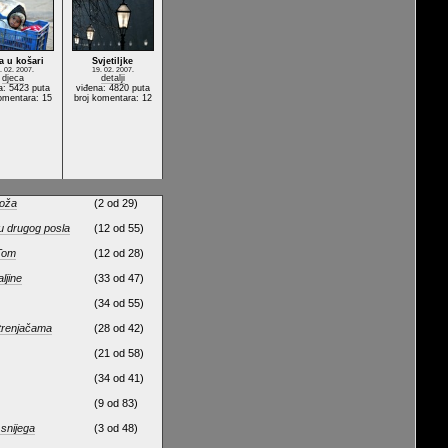
a u košari
Svjetiljke
. 02. 2007.
19. 02. 2007.
djeca
detalji
a: 5423 puta
viđena: 4820 puta
omentara: 15
broj komentara: 12
koža
(2 od 29)
u drugog posla
(12 od 55)
 Tom
(12 od 28)
ljine
(33 od 47)
(34 od 55)
etrenjačama
(28 od 42)
(21 od 58)
(34 od 41)
(9 od 83)
 snijega
(3 od 48)