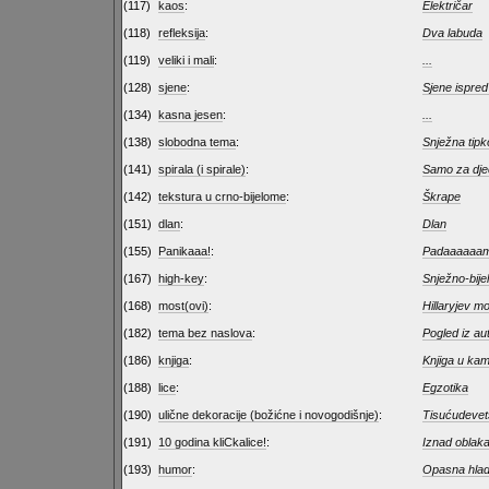
(117)
kaos
:
Električar
(118)
refleksija
:
Dva labuda
(119)
veliki i mali
:
...
(128)
sjene
:
Sjene ispre
(134)
kasna jesen
:
...
(138)
slobodna tema
:
Snježna tipk
(141)
spirala (i spirale)
:
Samo za dje
(142)
tekstura u crno-bijelome
:
Škrape
(151)
dlan
:
Dlan
(155)
Panikaaa!
:
Padaaaaaam
(167)
high-key
:
Snježno-bije
(168)
most(ovi)
:
Hillaryjev m
(182)
tema bez naslova
:
Pogled iz a
(186)
knjiga
:
Knjiga u ka
(188)
lice
:
Egzotika
(190)
ulične dekoracije (božićne i novogodišnje)
:
Tisućudevet
(191)
10 godina kliCkalice!
:
Iznad oblak
(193)
humor
:
Opasna hlad