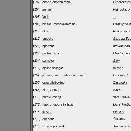
(197)
čisto slobodna tema
:
Lepršave mo
(204)
zemlja
:
Put, polja, p
(205)
Voda
:
...
(208)
pejsaž, monokromatski
:
Usamljeno d
(212)
ulov
:
Prst u nosu
(217)
emocije
:
Suza za Eve
(223)
sparina
:
Iza kamena
(227)
portret rada
:
Majstor i po
(234)
samoća
:
Sam
(241)
bjeline snijega
:
Klupice
(254)
jedna sasvim slobodna tema…
:
Ledenjak Gr
(256)
crno bijeli cvijet
:
Zaspanka
(265)
zid (i zidovi)
:
Stop!
(270)
putevi jesenji
:
sl.br. 14166
(271)
makro fotografija lista
:
List s kaplj
(273)
lokvice
:
Lokvica
(275)
dosada
:
Šta ima?
(276)
U radu je spas!
:
Još samo ov