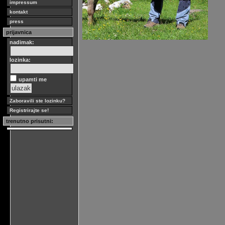
impressum
kontakt
press
prijavnica
nadimak:
lozinka:
upamti me
Zaboravili ste lozinku?
Registrirajte se!
trenutno prisutni: