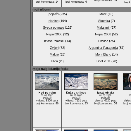
broj komentara: 14
broj komentara: 14
broj komentara: 6
broj 
moji albumi
pejsaži
(235)
More
(16)
planine
(194)
Škotska
(7)
Svega po malo
(126)
Maksimir
(27)
Nepal 2006
(32)
Nepal 2008
(52)
Izlasci-zalasci
(14)
Plitvice
(25)
Zvijeri
(72)
Argentina-Patagonija
(57)
Makro
(28)
Mont Blanc
(14)
Ulica
(23)
Tibet 2011
(70)
moje najgledanije fotke
Hod po rubu
Kuća u snijegu
Iznad oblaka
30. 03. 2007.
28. 02. 2007.
01. 03. 2007.
05
pejzaži
pejzaži
pejzaži
viđena: 8356 puta
viđena: 7131 puta
viđena: 6620 puta
viđen
broj komentara: 86
broj komentara: 35
broj komentara: 58
broj k