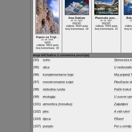
Ama Dablam
Planinsko jeze…
Beb
26. 02. 2007.
29. 04. 2007.
21
pejzaži
pejzaži
viđena: 5610 puta
viđena: 5553 puta
viđen
broj komentara: 19
broj komentara: 22
broj k
Uspon na Trigl…
22. 08. 2009.
sport
viđena: 5813 puta
broj komentara: 16
moje kliCkalice (i ostvarena pozicija)
(92)
suho
:
Slonovska 
(95)
ulica
:
U nedostatk
(96)
komplementarne boje
:
Moj prijatelj
(97)
monokromatski svijet
:
Plavičaste da
(98)
slobodna runda
:
Paški trokut
(99)
ekologija
:
U susret vj
(101)
atmosfera (trenutka)
:
Zaljubljeni
(102)
ples
:
A vidi ruke!
(103)
djeca
:
Pišam!
(107)
putopis
:
Put u zemlju