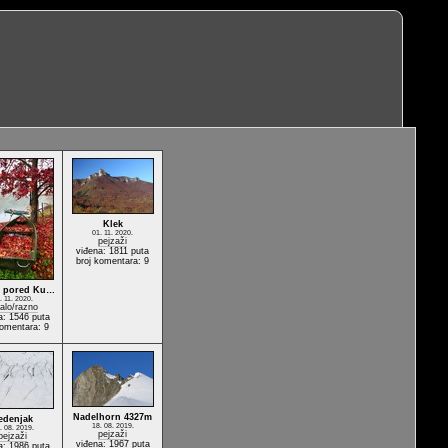
Klek
01. 11. 2020.
pejzaži
viđena: 1811 puta
broj komentara: 9
 pored Ku…
. 11. 2020.
alo/razno
a: 1546 puta
komentara: 9
Nadelhorn 4327m
edenjak
18. 08. 2019.
. 08. 2019.
pejzaži
pejzaži
viđena: 1967 puta
a: 1986 puta