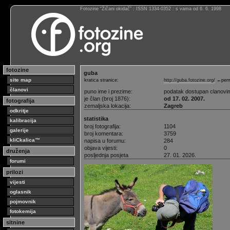
Fotozine “Žičani okidač” : ISSN 1334-0352 : s vama od 6. 6. 1998
fotozine
guba
site map
kratica stranice:
http://guba.fotozine.org/
←perm
članovi
puno ime i prezime:
podatak dostupan clanovi
je član (broj 1876):
od 17. 02. 2007.
fotografija
zemaljska lokacija:
Zagreb
odkritje
statistika
kalibracija
broj fotografija:
1104
galerije
broj komentara:
3759
kliCkalica™
napisa u forumu:
284
objava vijesti:
0
druženja
posljednja posjeta
27. 01. 2026.
forumi
prilozi
vijesti
oglasnik
pojmovnik
fotokemija
sitnine