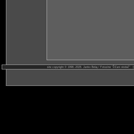
site copyright © 1998.-2026. Janko Belaj / Fotozine "Žičani okidač" 