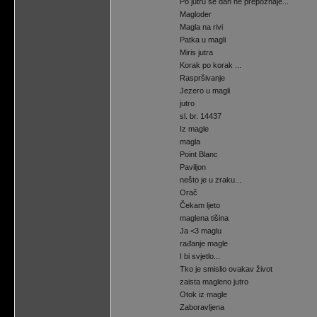
Po jutru se dan ne prepoznaje...
Magloder
Magla na rivi
Patka u magli
Miris jutra
Korak po korak ...
Raspršivanje
Jezero u magli
jutro
sl. br. 14437
Iz magle
magla
Point Blanc
Paviljon
nešto je u zraku...
Orač
Čekam ljeto
maglena tišina
Ja <3 maglu
rađanje magle
I bi svjetlo...
Tko je smislio ovakav život
zaista magleno jutro
Otok iz magle
Zaboravljena