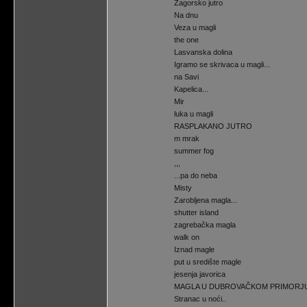
Zagorsko jutro
Na dnu
Veza u magli
the one
Lasvanska dolina
Igramo se skrivaca u magli...
na Savi
Kapelica...
Mir
luka u magli
RASPLAKANO JUTRO
m mrak
summer fog
,,,
...pa do neba
Misty
Zarobljena magla...
shutter island
zagrebačka magla
walk on
Iznad magle
put u središte magle
jesenja javorica
MAGLA U DUBROVAČKOM PRIMORJ
Stranac u noći..