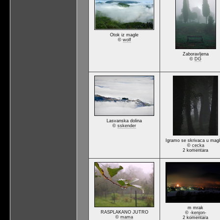
Otok iz magle
©
wolf
Zaboravljena
©
DG
Lasvanska dolina
©
sskender
Igramo se skrivaca u magli
©
cecka
2 komentara
m mrak
RASPLAKANO JUTRO
©
-kenjon-
©
mama
2 komentara