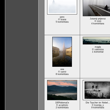
jutro
Jutarnji prijevoz
©
brane
©
mini
5 komentara
4 komentara
magla
©
valentina
1 komentar
one
©
samir
8 komentara
100%domaće
Die Taucher im Nebel...
©
acophoto
©
ksenija_s
2 komentara
9 komentara