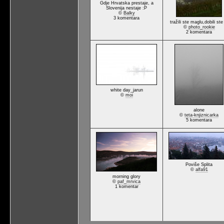
Gdje Hrvatska prestaje, a
Slovenija nestaje :P
©
Balky
3 komentara
tražili ste maglu,dobili ste
©
photo_rookie
2 komentara
white day_jarun
©
moi
alone
©
teta-knjiznicarka
5 komentara
Poviše Splita
©
alfa91
morning glory
©
paf_mrvica
1 komentar