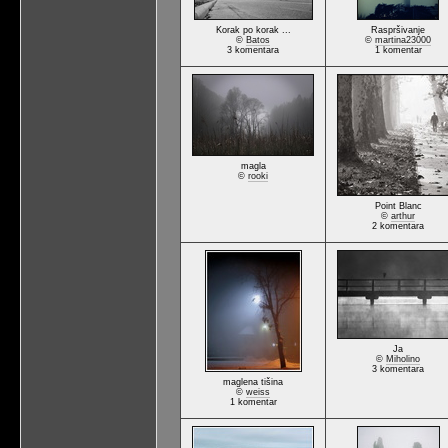
Korak po korak ...
Raspršivanje
©
Batos
©
martina23000
3 komentara
1 komentar
magla
©
rooki
Point Blanc
©
arthur
2 komentara
Ja
©
Miholino
3 komentara
maglena tišina
©
weiss
1 komentar