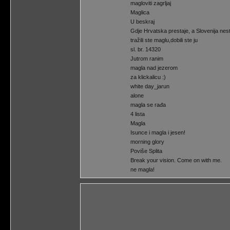
magloviti zagrljaj
Maglica
U beskraj
Gdje Hrvatska prestaje, a Slovenija nest
tražili ste maglu,dobili ste ju
sl. br. 14320
Jutrom ranim
magla nad jezerom
za klickalicu :)
white day_jarun
alone
magla se rađa
4 lista
Magla
Isunce i magla i jesen!
morning glory
Poviše Splita
Break your vision. Come on with me.
ne magla!