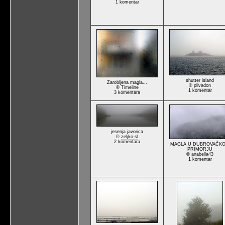
1 komentar
shutter island
Zarobljena magla...
©
plivadon
©
Timeline
1 komentar
3 komentara
jesenja javorica
©
zeljko-sl
2 komentara
MAGLA U DUBROVAČK
PRIMORJU
©
anabella43
1 komentar