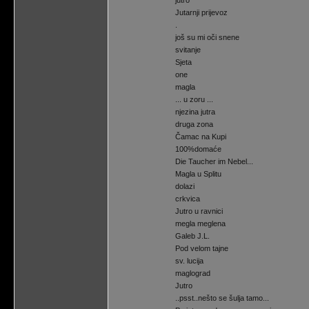
jutro
Jutarnji prijevoz
.
još su mi oči snene
svitanje
Sjeta
one
magla
... u zoru ...
njezina jutra
druga zona
Čamac na Kupi
100%domaće
Die Taucher im Nebel...
Magla u Splitu
dolazi
crkvica
Jutro u ravnici
megla meglena
Galeb J.L.
Pod velom tajne
sv. lucija
maglograd
Jutro
..psst..nešto se šulja tamo...