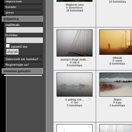
impressum
10 komentara
Maglovito jutro
kontakt
©
borisfrkovic
18 komentara
press
prijavnica
nadimak:
lozinka:
upamti me
odlazak
Zaboravili ste lozinku?
postoji li druga obala...
©
samir
©
kiki-9
6 komentara
Registrirajte se!
9 komentara
trenutno prisutni:
iz jednog sna...
Slojevi
©
Sef
©
karp
5 komentara
2 komentara