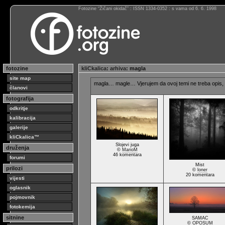
Fotozine “Žičani okidač” : ISSN 1334-0352 : s vama od 6. 6. 1998
fotozine
kliCkalica
:
arhiva
: magla
site map
magla… magle… Vjerujem da ovoj temi ne treba opis, o
članovi
fotografija
odkritje
kalibracija
galerije
kliCkalica™
Slojevi juga
druženja
©
MarioM
46 komentara
forumi
Mist
prilozi
©
loner
20 komentara
vijesti
oglasnik
pojmovnik
fotokemija
sitnine
SAMAC
©
OPOSUM