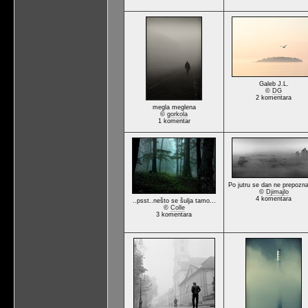
Galeb J.L.
©
DG
2 komentara
megla meglena
©
gorkola
1 komentar
Po jutru se dan ne prepoznaj
©
Djimajlo
4 komentara
..psst..nešto se šulja tamo...
©
Colle
3 komentara