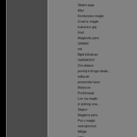
Slojevi juga
Mist
Kordunske magle
Grad iz magle
kukavice gaj
Hod
Maglovito jutro
SAMAC
mir
Bijeli kišobran
HARMONY
Oni dolaze
postoji li druga obala...
odlazak
porporela haze
Motovun
Prožimanje
Lov na maglu
iz jednog sna...
Slojevi
Magleno jutro
Put u maglu
neizvjesnost
Mêgla