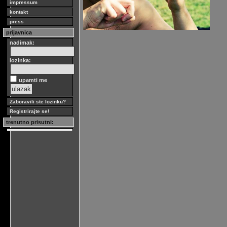
impressum
kontakt
press
prijavnica
nadimak:
lozinka:
upamti me
Zaboravili ste lozinku?
Registrirajte se!
trenutno prisutni: