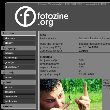
Fotozine “Žičani okidač” : ISSN 1334-0352 : s vama od 6. 6. 1998
fotozine
nino
site map
kratica stranice:
http://nino.fotozine.org/
←perm
članovi
puno ime i prezime:
podatak dostupan clanov
je član (broj 1129):
od 18. 04. 2006.
fotografija
zemaljska lokacija:
Zagreb
odkritje
statistika
kalibracija
broj fotografija:
310
galerije
broj komentara:
5128
kliCkalica™
napisa u forumu:
183
objava vijesti:
0
druženja
posljednja posjeta
17. 02. 2026.
forumi
jedno
prilozi
fotkat
svijett
vijesti
:DD
oglasnik
pojmovnik
fotokemija
sitnine