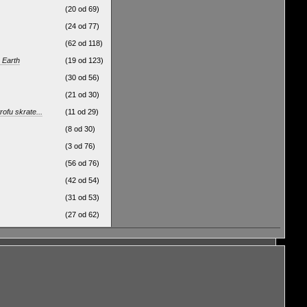
(20 od 69)
(24 od 77)
(62 od 118)
 Earth
(19 od 123)
(30 od 56)
(21 od 30)
ofu skrate...
(11 od 29)
(8 od 30)
(3 od 76)
(56 od 76)
(42 od 54)
(31 od 53)
(27 od 62)