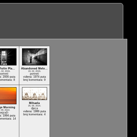
Violin Pla…
Abandoned Melo…
. 02. 2015.
19. 02. 2015.
portreti
portreti
a: 2000 puta
viđena: 1974 puta
komentara: 8
broj komentara: 9
Mihaela
25. 05. 2014.
ge Morning
djeca
. 09. 2014.
viđena: 1986 puta
pejzaži
broj komentara: 4
a: 1994 puta
omentara: 14