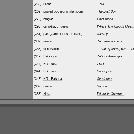
(266)
ulica
:
1943
(269)
pogled pod jednom lampom
:
The Lost Boy
(272)
magla
:
Point Blanc
(290)
crno-(sivo)-bijelo
:
Where The Clouds Meets
(331)
pas (Canis lupus familiaris)
:
Sammy
(337)
sreća
:
Za mene je sreća...
(338)
to ne volim…
:
...svaku pesmu, bar za str
(342)
HR - igra
:
Zaboravljena igra
(344)
HR - sela
:
Život
(344)
HR - sela
:
Vremeplov
(345)
HR - Baština
:
Svadbena
(367)
maske
:
Samba
(383)
zima
:
Winter Is Coming...