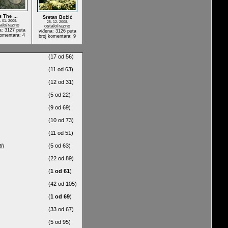
's The …
Sretan Božić
. 01. 2009.
25. 12. 2008.
alo/razno
ostalo/razno
a: 3127 puta
viđena: 3126 puta
komentara: 4
broj komentara: 9
(17 od 56)
(11 od 63)
(12 od 31)
(5 od 22)
(9 od 69)
(10 od 73)
(11 od 51)
th
(5 od 63)
(22 od 89)
(
1 od 61
)
(42 od 105)
(
1 od 69
)
(33 od 67)
(5 od 95)