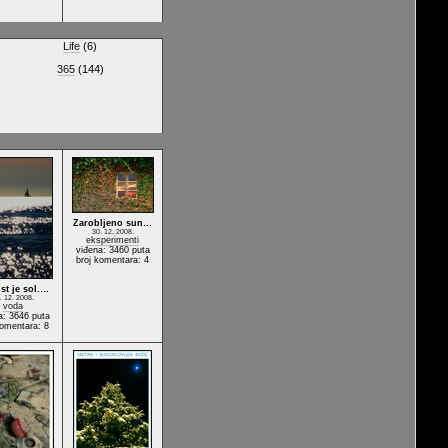
Life
(6)
365
(144)
Zarobljeno sun…
30. 12. 2008.
eksperimenti
viđena: 3460 puta
broj komentara: 4
st je sol.…
. 12. 2008.
voda
a: 3646 puta
komentara: 8