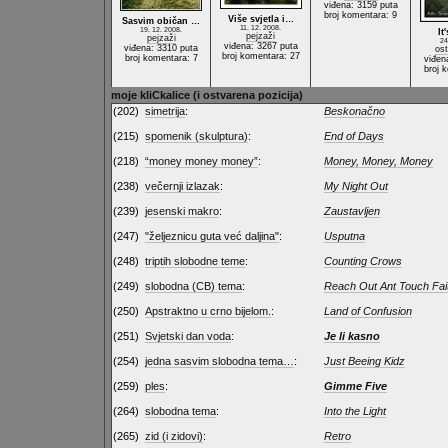
viđena: 3159 puta
broj komentara: 9
Više svjetla i…
Sasvim običan …
11. 12. 2008.
19. 12. 2008.
It
pejzaži
pejzaži
24
viđena: 3267 puta
viđena: 3310 puta
ost
broj komentara: 27
broj komentara: 7
viđen
broj 
moje kliCkalice (i ostvarena pozicija)
(202)
simetrija
:
Beskonačno
(215)
spomenik (skulptura)
:
End of Days
(218)
“money money money”
:
Money, Money, Money
(238)
večernji izlazak
:
My Night Out
(239)
jesenski makro
:
Zaustavljen
(247)
"željeznicu guta već daljina"
:
Usputna
(248)
triptih slobodne teme
:
Counting Crows
(249)
slobodna (CB) tema
:
Reach Out Ant Touch Fai
(250)
Apstraktno u crno bijelom.
:
Land of Confusion
(251)
Svjetski dan voda
:
Je li kasno
(254)
jedna sasvim slobodna tema…
:
Just Beeing Kidz
(259)
ples
:
Gimme Five
(264)
slobodna tema
:
Into the Light
(265)
zid (i zidovi)
:
Retro