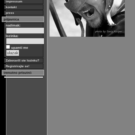
impressum
kontakt
press
prijavnica
nadimak:
lozinka:
upamti me
Zaboravili ste lozinku?
Registrirajte se!
trenutno prisutni: