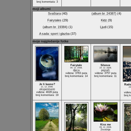
broj komentara: 3
moji albumi
Svaštara
(40)
(album br. 24387)
(4)
Fairytales
(29)
Kidz
(9)
(album br. 19384)
(1)
Ljudi
(15)
A sada: sport i glazba
(37)
moje najgledanije fotke
Fairytale
Silence
09. 12. 2008.
19. 12. 2008.
djeca
pejzaži
viđena: 3763 puta
viđena: 3757 puta
broj komentara: 14
broj komentara: 11
Je li kasno?
Rado
21. 12. 2008.
23
eksperimenti
viđena: 4028 puta
viđen
broj komentara: 19
broj 
Kiss me
09. 12. 2008.
životinje