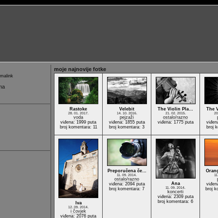
moje najnovije fotke
malink
ma
Rastoke
Velebit
The Violin Pla…
The 
28. 01. 2017.
14. 10. 2016.
21. 02. 2015.
20
voda
pejzaži
ostalo/razno
viđena: 1999 puta
viđena: 1855 puta
viđena: 1775 puta
viđen
broj komentara: 11
broj komentara: 3
broj 
Preporučena če…
Oran
11. 09. 2014.
11
ostalo/razno
Ana
viđena: 2094 puta
viđen
11. 09. 2014.
broj komentara: 7
broj k
koncerti
viđena: 2309 puta
broj komentara: 6
Iva
12. 09. 2014.
i čovjek
viđena: 2076 puta