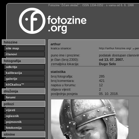
Fotozine “Žičani okidač” : ISSN 1334-0352 : s vama od 6. 6. 1998
fotozine
arthur
site map
kratica stranice:
http://arthur.fotozine.org/
←per
članovi
puno ime i prezime:
podatak dostupan clanovi
je član (broj 2300):
od 13. 07. 2007.
fotografija
zemaljska lokacija:
Dugo Selo
odkritje
statistika
kalibracija
broj fotografija:
285
galerije
broj komentara:
421
kliCkalica™
napisa u forumu:
12
objava vijesti:
2
druženja
posljednja posjeta
05. 10. 2018.
forumi
prilozi
vijesti
oglasnik
pojmovnik
fotokemija
sitnine