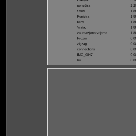
Dimnjak
3.1
poneštra
2.2
Svod
1.8
Ponistra
1.8
Krov
1.8
Vrata.
1.8
zaustavljeno vrijeme
1.8
Prozor
0.0
zigzag
0.0
connections
0.0
IMG_0847
0.0
hu
0.0