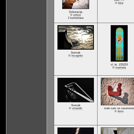
Ooo...!!!
©
bisa
Dekoracija
©
strkov
2 komentara
Sumrak
©
Incognito
sl. br. 155253
©
marinela
Svezak
©
vmandic
malo sam se zarumenio
©
duvo