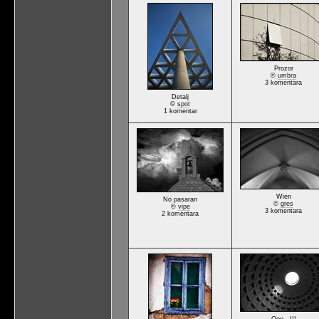
Prozor
©
umbra
3 komentara
Detalj
©
spot
1 komentar
Wien
No pasaran
©
gres
©
vipe
3 komentara
2 komentara