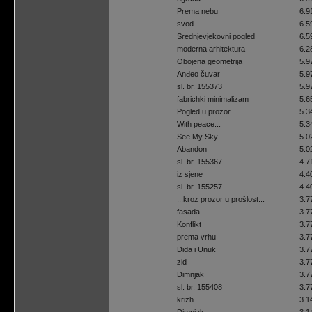
Prema nebu
6.9
svod
6.5
Srednjevjekovni pogled
6.5
moderna arhitektura
6.2
Obojena geometrija
5.9
Anđeo čuvar
5.9
sl. br. 155373
5.9
fabrichki minimalizam
5.6
Pogled u prozor
5.3
With peace...
5.3
See My Sky
5.0
Abandon
5.0
sl. br. 155367
4.7
iz sjene
4.4
sl. br. 155257
4.4
...kroz prozor u prošlost...
3.7
fasada
3.7
Konflikt
3.7
prema vrhu
3.7
Dida i Unuk
3.7
zid
3.7
Dimnjak
3.7
sl. br. 155408
3.7
krizh
3.1