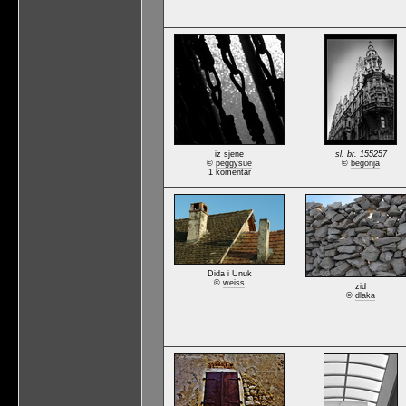
iz sjene
sl. br. 155257
©
peggysue
©
begonja
1 komentar
Dida i Unuk
©
weiss
zid
©
dlaka