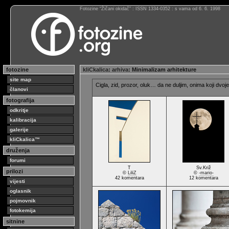
Fotozine “Žičani okidač” : ISSN 1334-0352 : s vama od 6. 6. 1998
fotozine
kliCkalica
:
arhiva
: Minimalizam arhitekture
site map
Cigla, zid, prozor, oluk… da ne duljim, onima koji dvoje
članovi
fotografija
odkritje
kalibracija
galerije
kliCkalica™
druženja
forumi
T
Sv.Križ
prilozi
©
LiliZ
©
-mario-
42 komentara
12 komentara
vijesti
oglasnik
pojmovnik
fotokemija
sitnine