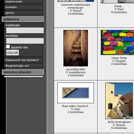
impressum
Lastovski arhitekturalni
Detalj...
kontakt
minimalizam
©
Piere
©
MarioP
6 komentara
press
5 komentara
prijavnica
nadimak:
lozinka:
upamti me
Urban Smile
Zaboravili ste lozinku?
©
Morgoth
2 komentara
Registrirajte se!
ascending helix
trenutno prisutni:
©
marioblazevic
3 komentara
Rani radovi Jozefa K.
©
ziher
2 komentara
Grčki minimalizam
©
Swen11
5 komentara