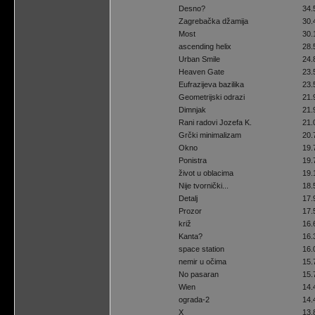
Desno?
34.
Zagrebačka džamija
30.
Most
30.
ascending helix
28.
Urban Smile
24.
Heaven Gate
23.
Eufrazijeva bazilika
23.
Geometrijski odrazi
21.
Dimnjak
21.
Rani radovi Jozefa K.
21.
Grčki minimalizam
20.
Okno
19.
Ponistra
19.
život u oblacima
19.
Nije tvornički...
18.
Detalj
17.
Prozor
17.
križ
16.
Kanta?
16.
space station
16.
nemir u očima
15.
No pasaran
15.
Wien
14.
ograda-2
14.
X
13.