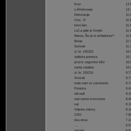
Krov
13.
u iščekivanju
13.
Dekoracija
11.
Ooo...!!!
11.
kisni dan
11.
Luč,a gdje je čovjek
11.
Mama, Što je to arhitekture?
11.
Bunja
11.
Sumrak
11.
sl. br. 155253
10.
splitska ponistra
10.
prozor zagorske hiže
10.
santa catalina
10.
sl. br. 155216
9.7
Svezak
9.7
malo sam se zarumenio
9.7
Ponistra
9.4
old wall
9.1
nad starim krovovima
8.4
sat
8.1
Vrijeme zidova
8.1
CRO
7.8
dva okna
7.2
....
6.9
ograda
6.9