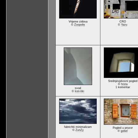
Vrijeme zidova
CRO
©
Zoopolis
©
Yazu
Srednjevjekovni pogled
©
hrsta
1 komentar
svod
©
kon-tiki
fabrichki minimalizam
Pogled u prozor
©
ZunZy
©
gobel