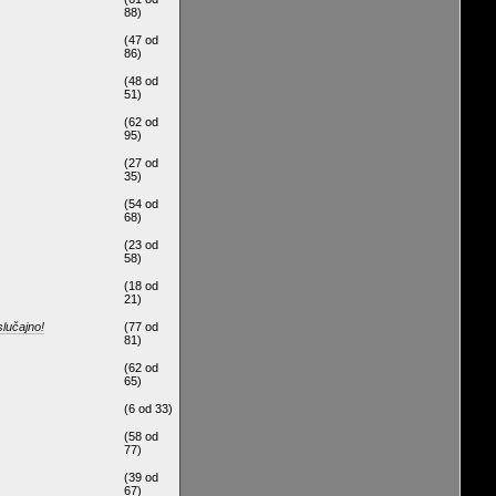
88)
(47 od
86)
(48 od
51)
(62 od
95)
(27 od
35)
(54 od
68)
(23 od
58)
(18 od
21)
slučajno!
(77 od
81)
(62 od
65)
(6 od 33)
(58 od
77)
(39 od
67)