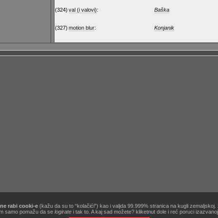
(324)
val (i valovi)
:
Baška
(327)
motion blur
:
Konjanik
ne rabi cooki-e
(kažu da su to “kolačići”) kao i valjda 99.999% stranica na kugli zemaljskoj
[site powered by
Zine V3 alpha 9.1
] .:
korisnički ugovor / terms of use
:. …&
obavezno štivo
!
ć nam samo pomažu da se
logirate
i tak to. A kaj sad možete? kliketnut dole i reć poruci izazvan