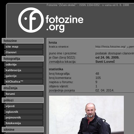
Fotozine “Žičani okidač” : ISSN 1334-0352 : s vama od 6. 6. 1998
fotozine
hrsta
site map
kratica stranice:
http://hrsta.fotozine.org/
←perm
članovi
puno ime i prezime:
podatak dostupan clanovi
je član (broj 5022):
od 24. 06. 2009.
fotografija
zemaljska lokacija:
Sveti Lovreč
odkritje
statistika
kalibracija
broj fotografija:
48
galerije
broj komentara:
105
kliCkalica™
napisa u forumu:
9
objava vijesti:
1
druženja
posljednja posjeta
02. 04. 2014.
forumi
prilozi
vijesti
oglasnik
pojmovnik
fotokemija
sitnine