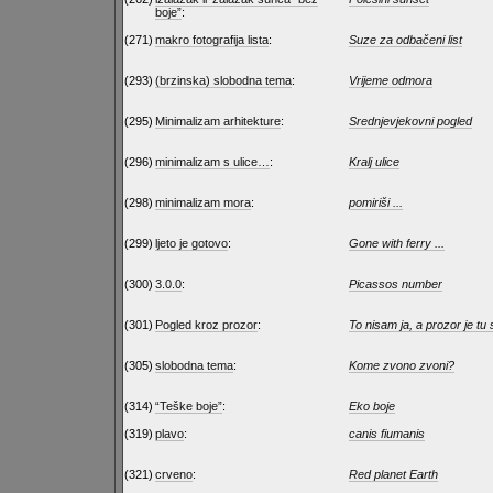
boje”
:
(271)
makro fotografija lista
:
Suze za odbačeni list
(293)
(brzinska) slobodna tema
:
Vrijeme odmora
(295)
Minimalizam arhitekture
:
Srednjevjekovni pogled
(296)
minimalizam s ulice…
:
Kralj ulice
(298)
minimalizam mora
:
pomiriši ...
(299)
ljeto je gotovo
:
Gone with ferry ...
(300)
3.0.0
:
Picassos number
(301)
Pogled kroz prozor
:
To nisam ja, a prozor je tu 
(305)
slobodna tema
:
Kome zvono zvoni?
(314)
“Teške boje”
:
Eko boje
(319)
plavo
:
canis fiumanis
(321)
crveno
:
Red planet Earth