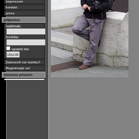
impressum
kontakt
press
prijavnica
nadimak:
lozinka:
upamti me
Zaboravili ste lozinku?
Registrirajte se!
trenutno prisutni: