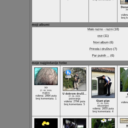
Decu
26
viđen
broj 
moji albumi
Malo razno - razni
(18)
ose
(11)
Novi album
(6)
Priroda i društvo
(7)
Par putnih ...
(6)
moje najgledanije fotke
??
27. 06. 2009.
makro
U dobrom drušš…
viđena: 2894 puta
27. 06. 2009.
27
broj komentara: 1
putovanja
Giant plan
viđena: 2794 puta
viđen
27. 06. 2009.
broj komentara: 5
eksterijeri
viđena: 2655 puta
broj komentara: 4
R