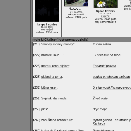
27
ž
viđen
broj 
Šofer's v…
Space flowers
27. 06. 2009.
27. 06. 2009.
eksperimenti
cvijeće
viđena: 2499 puta
viđena: 2445 puta
broj komentara: 6
lampe i nonice
27. 06. 2009.
eksterijeri
viđena: 2544 puta
moje kliCkalice (i ostvarena pozicija)
(218)
“money money money”
:
Kućna zaliha
(222)
brodice, lađe…
:
.. i nisu sve na moru ...
(225)
more u crno-bijelom
:
Zadarski pravac
(228)
slobodna tema
:
pogled u nebesku slobodu
(232)
kišna jesen
:
U sigurnosti Faradeyevog 
(251)
Svjetski dan voda
:
Život vode
(259)
ples
:
Boje Indije
(260)
zapuštena arhitektura
:
Ispred gladac - sa strane j
Karlovca
(262)
izalazak il’ zalazak sunca “bez
Polesini sunset