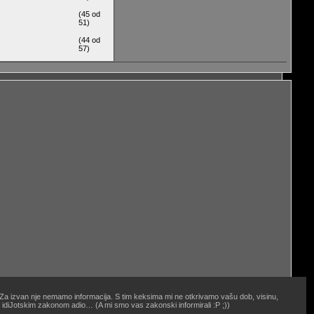
(45 od
51)
(44 od
57)
. Za izvan nje nemamo informacija. S tim keksima mi ne otkrivamo vašu dob, visinu,
oj idiJotskim zakonom adio… (A mi smo vas zakonski informirali :P ;))