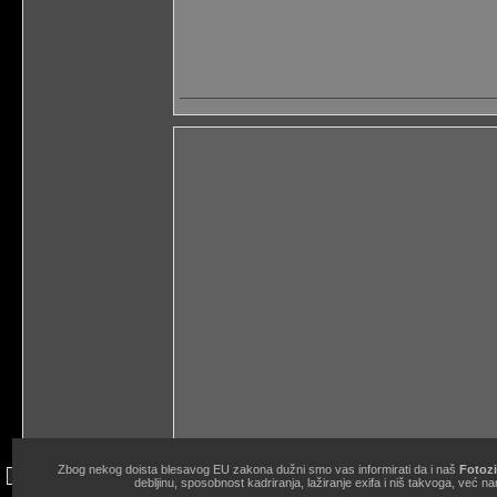
Zbog nekog doista blesavog EU zakona dužni smo vas informirati da i naš
Fotozi
site copyright © 1998.-2026. Janko Belaj / Fotozine "Žičani okidač" 
debljinu, sposobnost kadriranja, lažiranje exifa i niš takvoga, ve