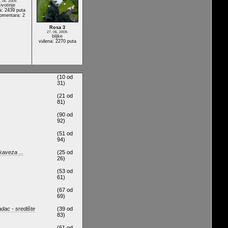
. 06. 2009.
ivotinje
a: 2439 puta
komentara: 2
Rosa 3
27. 06. 2009.
biljke
viđena: 2270 puta
(10 od
31)
(21 od
81)
(90 od
92)
(51 od
94)
kaveza ...
(25 od
26)
(53 od
61)
(67 od
69)
adac - središte
(39 od
83)
(61 od