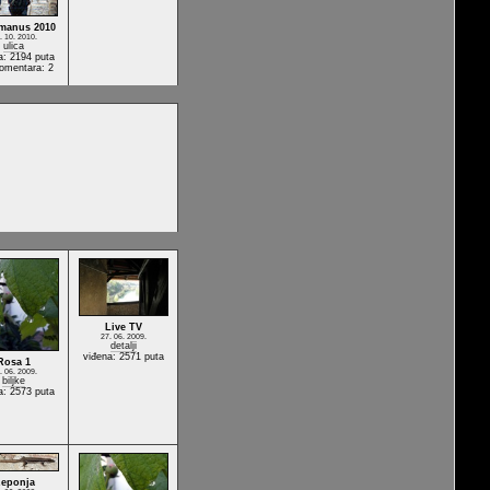
manus 2010
. 10. 2010.
ulica
a: 2194 puta
komentara: 2
Live TV
27. 06. 2009.
detalji
viđena: 2571 puta
Rosa 1
. 06. 2009.
biljke
a: 2573 puta
eponja