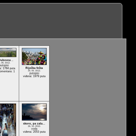
Dubovca ..
. 05. 2012.
putopisi
Riječka fešta
a: 1784 puta
25. 05. 2012.
komentara: 1
putopisi
viđena: 1979 puta
skoro, pa zala…
26. 10. 2010.
voda
viđena: 2053 puta