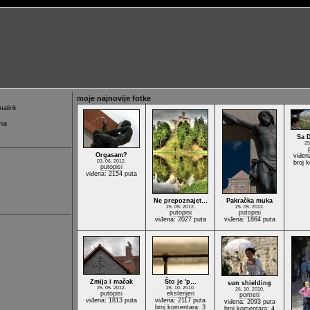
moje najnovije fotke
alink
ma
Sa 
25
Orgasam?
viđen
03. 06. 2012.
broj 
putopisi
viđena: 2154 puta
Ne prepoznajet…
Pakračka muka
25. 05. 2012.
25. 05. 2012.
putopisi
putopisi
viđena: 2027 puta
viđena: 1864 puta
Zmija i mačak
Što je 'p…
sun shielding
25. 05. 2012.
26. 10. 2010.
26. 10. 2010.
putopisi
eksterijeri
portreti
viđena: 1813 puta
viđena: 2117 puta
viđena: 2093 puta
broj komentara: 3
broj komentara: 4