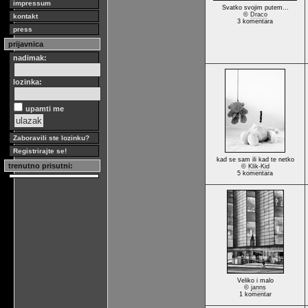
impressum
Svatko svojim putem...
©
Draco
kontakt
3 komentara
press
prijavnica
nadimak:
lozinka:
upamti me
Zaboravili ste lozinku?
Registrirajte se!
kad se sam ili kad te netko
trenutno prisutni:
©
Klik-Kid
5 komentara
Veliko i malo
©
janns
1 komentar