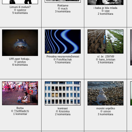
Reklame
Limuni ili meluni?
i baba je bila mlada
©
mack
©
spektor
©
vipe
3 komentara
5 komentara
2 komentara
Prirodna neuravnoteženost
sl. br. 159749
Ufff,opet fotkaju..
©
FotoMachak
©
hans_kristian
©
janolus
5 komentara
5 komentara
6 komentara
Borba
kontrast
morski snješko
©
TheMladichi
©
Kristinka
©
simon
1 komentar
2 komentara
3 komentara