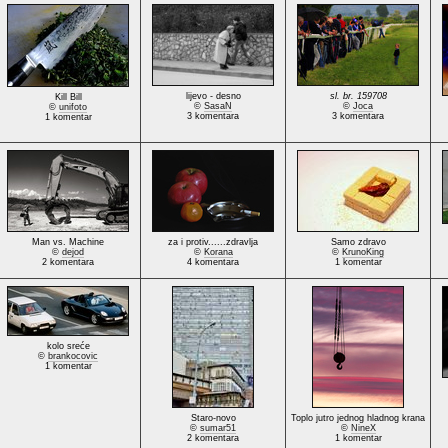
lijevo - desno
sl. br. 159708
Kill Bill
©
SasaN
©
Joca
©
unifoto
3 komentara
3 komentara
1 komentar
Man vs. Machine
za i protiv......zdravlja
Samo zdravo
©
dejod
©
Korana
©
KrunoKing
2 komentara
4 komentara
1 komentar
kolo sreće
©
brankocovic
1 komentar
Staro-novo
Toplo jutro jednog hladnog krana
©
sumar51
©
NineX
2 komentara
1 komentar