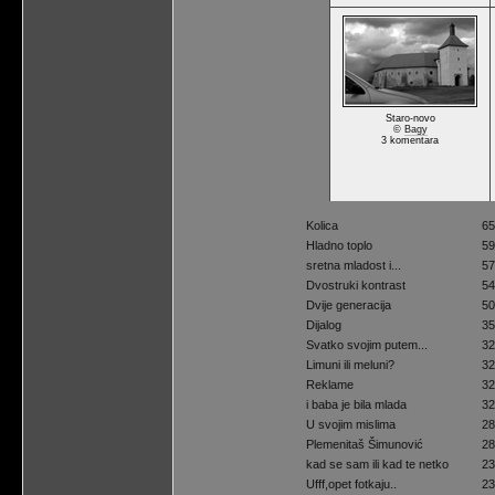
Staro-novo
©
Bagy
3 komentara
Kolica
6
Hladno toplo
5
sretna mladost i...
5
Dvostruki kontrast
5
Dvije generacija
5
Dijalog
3
Svatko svojim putem...
3
Limuni ili meluni?
3
Reklame
3
i baba je bila mlada
3
U svojim mislima
2
Plemenitaš Šimunović
2
kad se sam ili kad te netko
2
Ufff,opet fotkaju..
2