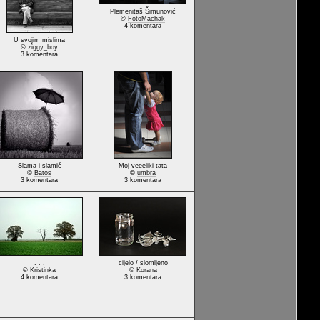
Plemenitaš Šimunović
©
FotoMachak
4 komentara
U svojim mislima
©
ziggy_boy
3 komentara
Slama i slamić
Moj veeeliki tata
©
Batos
©
umbra
3 komentara
3 komentara
. . .
cijelo / slomljeno
©
Kristinka
©
Korana
4 komentara
3 komentara