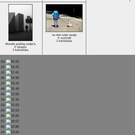
na tebi svijet ostaje
©
marshall
2 komentara
Monoliti prošlog stoljeća
©
lukapez
2 komentara
5.53
9.25
7.41
4.95
0.24
5.48
2.66
2.34
2.03
2.03
8.89
8.57
3.86
3.24