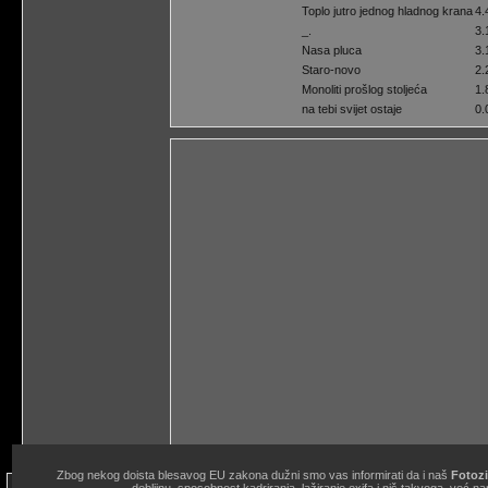
Toplo jutro jednog hladnog krana
4
_.
3
Nasa pluca
3
Staro-novo
2
Monoliti prošlog stoljeća
1
na tebi svijet ostaje
0
Zbog nekog doista blesavog EU zakona dužni smo vas informirati da i naš
Fotozi
site copyright © 1998.-2026. Janko Belaj / Fotozine "Žičani okidač" 