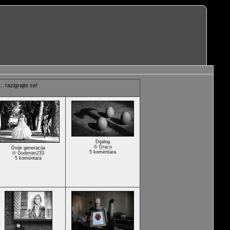
 razigrajte se!
Dijalog
©
Draco
Dvije generacija
5 komentara
©
Guderian233
5 komentara