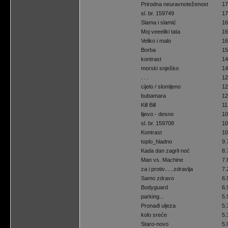
Prirodna neuravnoteženost
1
sl. br. 159749
1
Slama i slamić
1
Moj veeeliki tata
1
Veliko i malo
1
Borba
1
kontrast
1
morski snješko
1
. . .
1
cijelo / slomljeno
1
bubamara
1
Kill Bill
11
lijevo - desno
1
sl. br. 159708
1
Kontrast
1
toplo_hladno
9
Kada dan zagrli noć
8
Man vs. Machine
7
za i protiv......zdravlja
7
Samo zdravo
6
Bodyguard
6
parking...
5
Pronađi uljeza
5
kolo sreće
5
Staro-novo
5