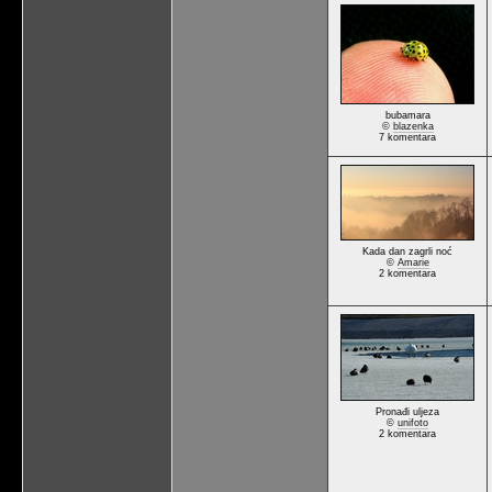
bubamara
©
blazenka
7 komentara
Kada dan zagrli noć
©
Amarie
2 komentara
Pronađi uljeza
©
unifoto
2 komentara