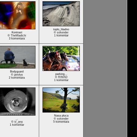
toplo_hladno
Kontrast
©
sskender
©
TheMladichi
1 komentar
3 komentara
Bodyguard
parking...
©
janolus
©
RIMAD
2 komentara
1 komentar
Nasa pluca
_.
©
sskender
©
iv_ana
5 komentara
1 komentar