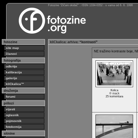
Fotozine “Žičani okidač” : ISSN 1334-0352 : s vama od 6. 6. 1998
fotozine
kliCkalica
:
arhiva
: “kontrasti”
site map
NE tražimo kontraste boje, N
članovi
fotografija
odkritje
kalibracija
galerije
kliCkalica™
druženja
Kolica
©
mack
forumi
25 komentara
prilozi
vijesti
oglasnik
pojmovnik
fotokemija
sitnine