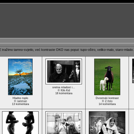
E tražimo tamno-svjetlo, već kontraste OKO nas poput: tupo-oštro, veliko-malo, staro-mlado…
sretna mladost i...
©
Klik-Kid
18 komentara
Hladno toplo
Dvostruki kontrast
©
rainman
©
Z-foto
13 komentara
14 komentara