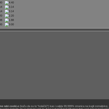
.40
.14
.14
.20
.88
.00
ne rabi cooki-e
(kažu da su to “kolačići”) kao i valjda 99.999% stranica na kugli zemaljskoj
[site powered by
Zine V3 alpha 9.1
] .:
korisnički ugovor / terms of use
:. …&
obavezno štivo
!