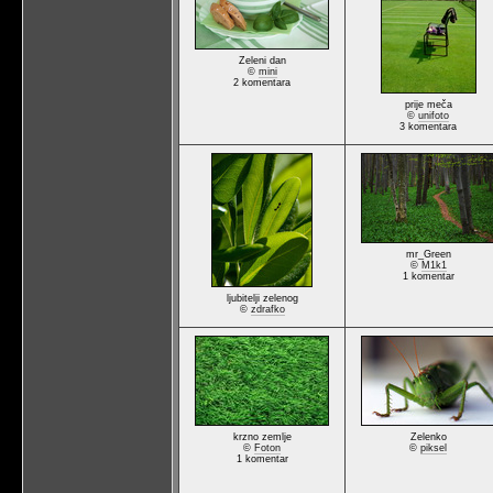
Zeleni dan
©
mini
2 komentara
prije meča
©
unifoto
3 komentara
mr_Green
©
M1k1
1 komentar
ljubitelji zelenog
©
zdrafko
krzno zemlje
Zelenko
©
Foton
©
piksel
1 komentar