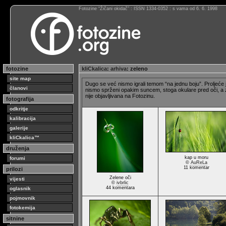
Fotozine “Žičani okidač” : ISSN 1334-0352 : s vama od 6. 6. 1998
fotozine
kliCkalica
:
arhiva
: zeleno
site map
Dugo se već nismo igrali temom “na jednu boju”. Proljeće j
članovi
nismo sprženi opakim suncem, stoga okulare pred oči, a ze
nije objavljivana na Fotozinu.
fotografija
odkritje
kalibracija
galerije
kliCkalica™
druženja
kap u moru
forumi
©
AuReLa
11 komentar
prilozi
Zelene oči
vijesti
©
ivbrlic
44 komentara
oglasnik
pojmovnik
fotokemija
sitnine