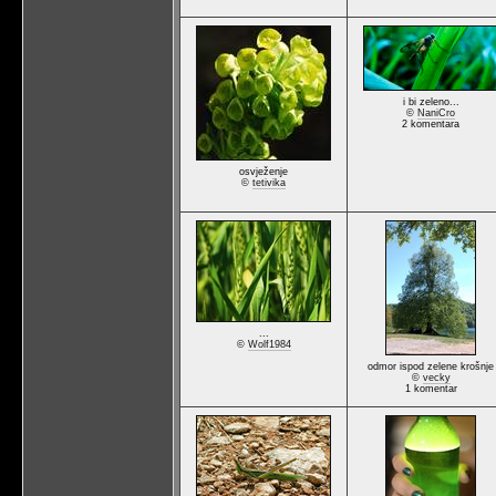
i bi zeleno...
©
NaniCro
2 komentara
osvježenje
©
tetivika
...
©
Wolf1984
odmor ispod zelene krošnje
©
vecky
1 komentar