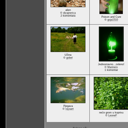
alien
©
dizajnerica
2 komentara
Poison and Cure
©
goja1510
Užina
©
gobel
Jednostavno...zeleno!
©
Marinero
1 komentar
Pjegava
©
rayaart
neće grom u koprivu
©
LeoneF