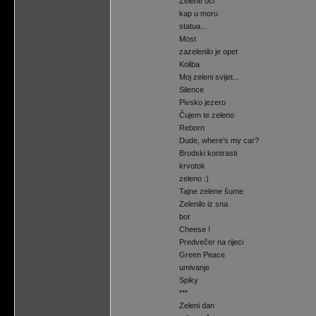
Zelene oči
kap u moru
statua...
Most
zazelenilo je opet
Koliba
Moj zeleni svijet...
Silence
Pivsko jezero
Čujem te zeleno
Reborn
Dude, where’s my car?
Brodski kontrasti
krvotok
zeleno :)
Tajne zelene šume
Zelenilo iz sna
bor
Cheese !
Predvečer na rijeci
Green Peace
umivanje
Spiky
***
Zeleni dan