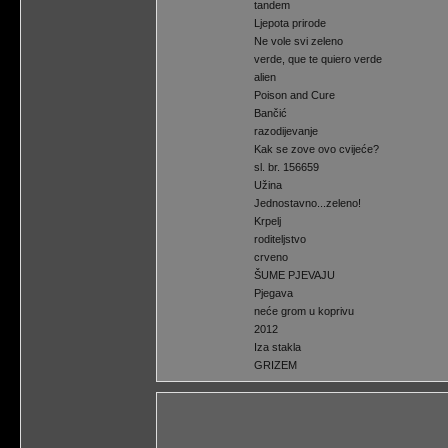
tandem
Ljepota prirode
Ne vole svi zeleno
verde, que te quiero verde
alien
Poison and Cure
Bančić
razodijevanje
Kak se zove ovo cvijeće?
sl. br. 156659
Užina
Jednostavno...zeleno!
Krpelj
roditeljstvo
crveno
ŠUME PJEVAJU
Pjegava
neće grom u koprivu
2012
Iza stakla
GRIZEM