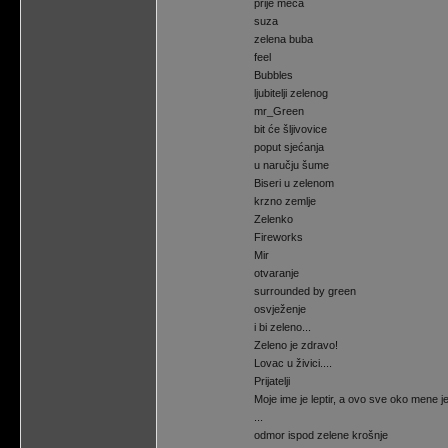
prije meča
suza
zelena buba
feel
Bubbles
ljubitelji zelenog
mr_Green
bit će šljivovice
poput sjećanja
u naručju šume
Biseri u zelenom
krzno zemlje
Zelenko
Fireworks
Mir
otvaranje
surrounded by green
osvježenje
i bi zeleno...
Zeleno je zdravo!
Lovac u živici....
Prijatelji
Moje ime je leptir, a ovo sve oko mene je 
...
odmor ispod zelene krošnje