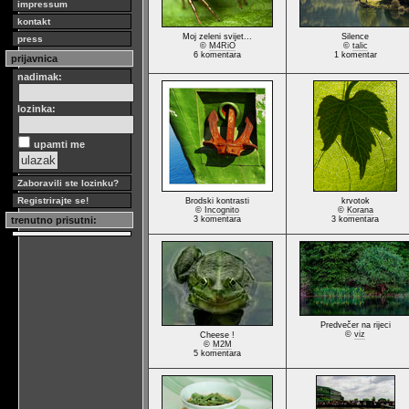
impressum
kontakt
Moj zeleni svijet...
Silence
press
©
M4RiO
©
talic
6 komentara
1 komentar
prijavnica
nadimak:
lozinka:
upamti me
Zaboravili ste lozinku?
Registrirajte se!
Brodski kontrasti
krvotok
©
Incognito
©
Korana
trenutno prisutni:
3 komentara
3 komentara
Predvečer na rijeci
©
viz
Cheese !
©
M2M
5 komentara