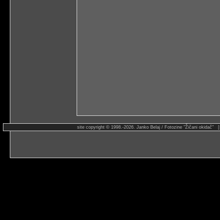
site copyright © 1998.-2026. Janko Belaj / Fotozine "Žičani okidač" 