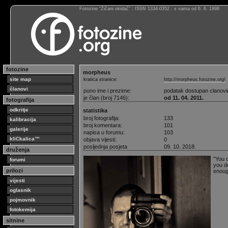
Fotozine “Žičani okidač” : ISSN 1334-0352 : s vama od 6. 6. 1998
fotozine
morpheus
site map
kratica stranice:
http://morpheus.fotozine.org/
članovi
puno ime i prezime:
podatak dostupan clanov
je član (broj 7146):
od 11. 04. 2011.
fotografija
odkritje
statistika
broj fotografija:
133
kalibracija
broj komentara:
101
galerije
napisa u forumu:
103
kliCkalica™
objava vijesti:
0
posljednja posjeta
09. 10. 2018.
druženja
"You o
forumi
you do
prilozi
enoug
vijesti
oglasnik
pojmovnik
fotokemija
sitnine