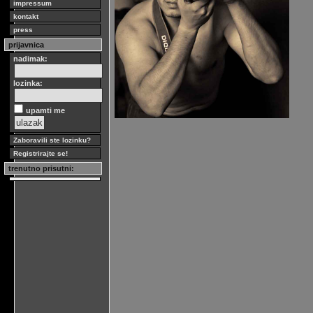
impressum
kontakt
press
prijavnica
nadimak:
lozinka:
upamti me
Zaboravili ste lozinku?
Registrirajte se!
trenutno prisutni: