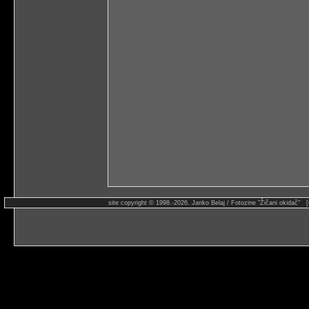
site copyright © 1998.-2026. Janko Belaj / Fotozine "Žičani okidač" 