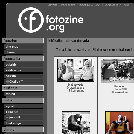
Fotozine “Žičani okidač” : ISSN 1334-0352 : s vama od 6. 6. 1998
fotozine
kliCkalica
:
arhiva
: dosada
site map
Tema koju ste sami zatražili dok ste komentirali rundu "i
članovi
fotografija
odkritje
kalibracija
galerije
kliCkalica™
bračne vode
Dosada
druženja
©
brankocovic
©
Toco1980
47 komentara
20 komentara
forumi
prilozi
vijesti
oglasnik
pojmovnik
fotokemija
sitnine