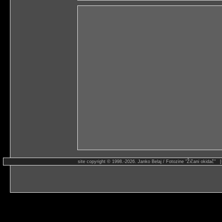
site copyright © 1998.-2026. Janko Belaj / Fotozine "Žičani okidač" 