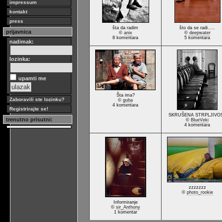
impressum
kontakt
press
šta da radim
što da se radi.....
prijavnica
©
anix
©
deepwater
8 komentara
5 komentara
nadimak:
lozinka:
upamti me
Šta ima?
Zaboravili ste lozinku?
©
guba
4 komentara
Registrirajte se!
SKRUŠENA STRPLJIVO
trenutno prisutni:
©
BlueVeki
4 komentara
zzzzzzz
©
photo_rookie
Informiranje
©
sir_Anthony
1 komentar