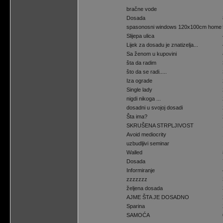
bračne vode
Dosada
spasonosni windows 120x100cm home
Slijepa ulica
Lijek za dosadu je znatizelja...
Sa ženom u kupovini
šta da radim
što da se radi.....
Iza ograde
Single lady
nigdi nikoga ...
dosadni u svojoj dosadi
Šta ima?
SKRUŠENA STRPLJIVOST
Avoid mediocrity
uzbudljivi seminar
Walled
Dosada
Informiranje
zzzzzzz
željena dosada
AJME ŠTA JE DOSADNO
Sparina
SAMOĆA