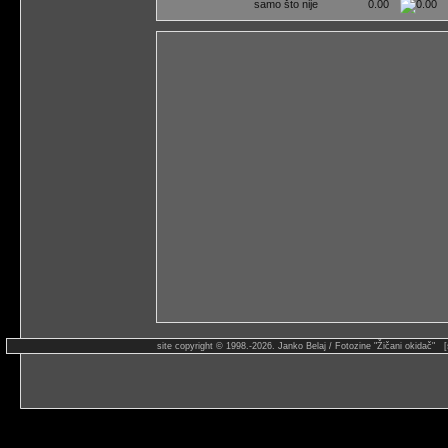
samo što nije
0.00
site copyright © 1998.-2026. Janko Belaj / Fotozine "Žičani okidač" 