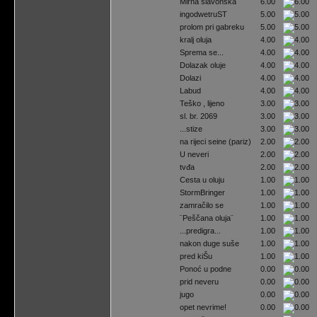
Mirna slavonska
6.00
ingodwetruST
5.00
prolom pri gabreku
5.00
kralj oluja
4.00
Sprema se...
4.00
Dolazak oluje
4.00
Dolazi
4.00
Labud
4.00
Teško , lijeno
3.00
sl. br. 2069
3.00
...stize
3.00
na rijeci seine (pariz)
2.00
U neveri
2.00
tvđa
2.00
Cesta u oluju
1.00
StormBringer
1.00
zamračilo se
1.00
¨Peščana oluja¨
1.00
...predigra...
1.00
nakon duge suše
1.00
pred kiŠu
1.00
Ponoć u podne
0.00
prid neveru
0.00
jugo
0.00
opet nevrime!
0.00