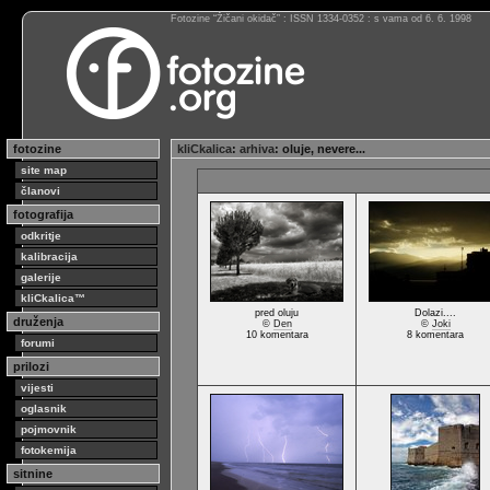
Fotozine “Žičani okidač” : ISSN 1334-0352 : s vama od 6. 6. 1998
fotozine
kliCkalica
:
arhiva
: oluje, nevere...
site map
članovi
fotografija
odkritje
kalibracija
galerije
kliCkalica™
pred oluju
Dolazi....
druženja
©
Den
©
Joki
10 komentara
8 komentara
forumi
prilozi
vijesti
oglasnik
pojmovnik
fotokemija
sitnine