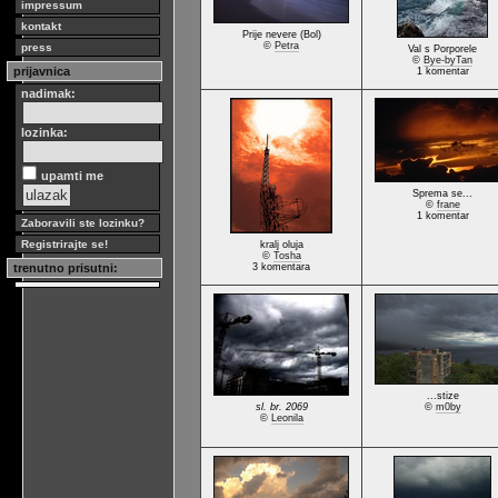
impressum
kontakt
Prije nevere (Bol)
©
Petra
press
Val s Porporele
©
Bye-byTan
prijavnica
1 komentar
nadimak:
lozinka:
upamti me
Sprema se...
©
frane
1 komentar
Zaboravili ste lozinku?
Registrirajte se!
kralj oluja
©
Tosha
trenutno prisutni:
3 komentara
...stize
sl. br. 2069
©
m0by
©
Leonila