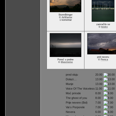
StormBringer
©
AirWarrior
1 komentar
zamračilo se
©
bosko
prid neveru
Ponoć u podne
©
Penica
©
lifeextreme
pred oluju
20.00
Dolazi....
13.00
Munje
13.00
Voice Of The Voiceless
11.00
Moć prirode
8.00
The ghost of you
8.00
Prije nevere (Bol)
7.00
Val s Porporele
7.00
Nevera
6.00