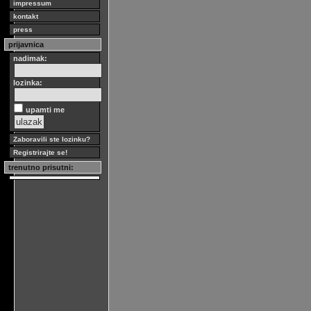
impressum
kontakt
press
prijavnica
nadimak:
lozinka:
upamti me
Zaboravili ste lozinku?
Registrirajte se!
trenutno prisutni: