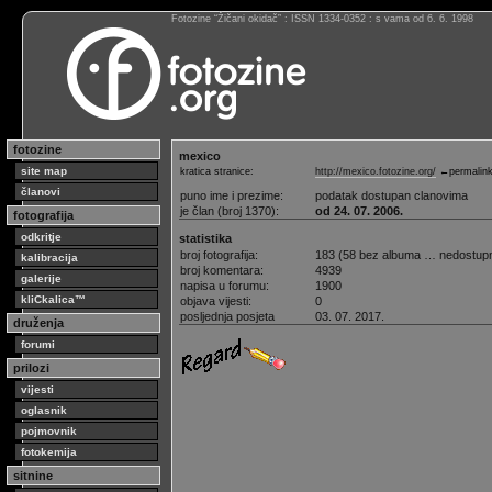
Fotozine “Žičani okidač” : ISSN 1334-0352 : s vama od 6. 6. 1998
fotozine
mexico
site map
kratica stranice:
http://mexico.fotozine.org/
←permalin
članovi
puno ime i prezime:
podatak dostupan clanovima
je član (broj 1370):
od 24. 07. 2006.
fotografija
odkritje
statistika
broj fotografija:
183 (58 bez albuma … nedostup
kalibracija
broj komentara:
4939
galerije
napisa u forumu:
1900
kliCkalica™
objava vijesti:
0
posljednja posjeta
03. 07. 2017.
druženja
forumi
prilozi
vijesti
oglasnik
pojmovnik
fotokemija
sitnine