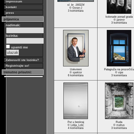
impressum
sl. br. 160224
kontakt
©
Goran-J
3 komentara
press
kolonade ponad grada
prijavnica
©
janimir
3 komentara
nadimak:
lozinka:
upamti me
Zaboravili ste lozinku?
Registrirajte se!
Uokvireni
Palagruža na prozorčiću
trenutno prisutni:
©
spektor
©
vipe
6 komentara
3 komentara
Put u beskraj
Ruda
©
Lidija_Lolic
©
maltus
4 komentara
3 komentara