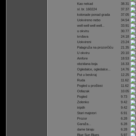
Kao nekad
38.31
sl. br. 160224
37.37
kolonade ponad grada
37.05
Uokvireno nebo
34.54
well well well well...
33.91
u okviru
30.77
tvrđava
24.18
Uokvireni
23.24
Palagruža na prozorčiću
21.35
U okviru
20.10
Amfore
18.53
obzidana boja
16.33
Ogledalce, ogledalce...
14.76
Put u beskraj
12.25
Ruda
11.62
Pogled u prošlost
11.62
Odlazak
10.05
Pogled
9.73
Zelenko
9.42
triptih
9.42
Stari majstori
6.91
Prozor
6.28
Garaža...
6.28
dame biraju
6.28
Blue Sun Blues
5.97