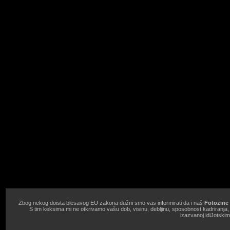
Zbog nekog doista blesavog EU zakona dužni smo vas informirati da i naš
Fotozine 
S tim keksima mi ne otkrivamo vašu dob, visinu, debljinu, sposobnost kadriranja
izazvanoj idiJotski