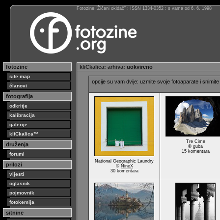
Fotozine “Žičani okidač” : ISSN 1334-0352 : s vama od 6. 6. 1998
fotozine
kliCkalica
:
arhiva
: uokvireno
site map
opcije su vam dvije: uzmite svoje fotoaparate i snimite 
članovi
fotografija
odkritje
kalibracija
galerije
kliCkalica™
Tre Cime
druženja
©
guba
15 komentara
forumi
National Geographic Laundry
prilozi
©
NineX
30 komentara
vijesti
oglasnik
pojmovnik
fotokemija
sitnine