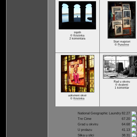
triptih
©
Kristinka
2 komentara
Stari majstori
©
PunoIme
Rad u okviru
©
dvalenti
1 komentar
uokvireni okvir
©
Kristinka
National Geographic Laundry
82.27
Tre Cime
67.20
Grad u okviru
64.68
U prolazu
41.13
Slika u slici
38.31