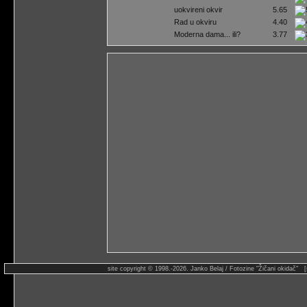
uokvireni okvir
5.65
Rad u okviru
4.40
Moderna dama... ili?
3.77
site copyright © 1998.-2026. Janko Belaj / Fotozine "Žičani okidač" 