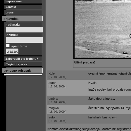
impressum
kontakt
press
prijavnica
nadimak:
lozinka:
upamti me
Zaboravili ste lozinku?
Ulični prodavač
Registrirajte se!
trenutno prisutni:
Kole
ova mi fenomenalna, totalni ulaz
[
]
12. 09. 2009.
autor
Hvala.
[
]
12. 09. 2009.
Inače čovjek koji prodaje ručn
umbra
Jako dobra fotka...
[
]
16. 09. 2009.
mogwai
čestitke na uvjerljivom 14. mje
[
]
18. 09. 2009.
autor
hahahah, baš to e=)
[
]
18. 09. 2009.
Nemate ovlasti aktivnog sudjelovanja. Morate biti
registriran