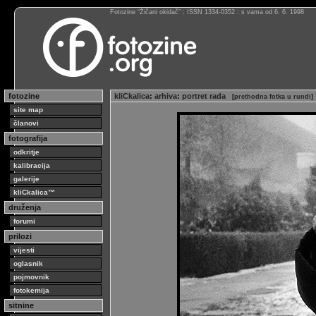
Fotozine “Žičani okidač” : ISSN 1334-0352 : s vama od 6. 6. 1998
fotozine
kliCkalica
:
arhiva
:
portret rada
[
prethodna fotka u rundi
]
site map
članovi
fotografija
odkritje
kalibracija
galerije
kliCkalica™
druženja
forumi
prilozi
vijesti
oglasnik
pojmovnik
fotokemija
sitnine