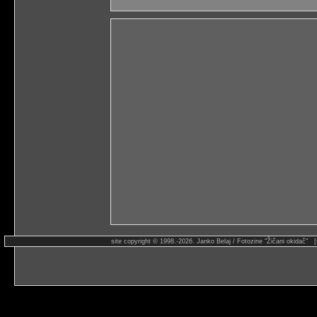
site copyright © 1998.-2026. Janko Belaj / Fotozine "Žičani okidač" 