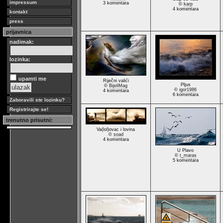
impressum
3 komentara
©
karp
4 komentara
kontakt
press
prijavnica
nadimak:
lozinka:
upamti me
Riječni valići
Pljus
©
BijeliMag
©
igor1986
4 komentara
6 komentara
Zaboravili ste lozinku?
Registrirajte se!
trenutno prisutni:
Va(lol)ovac i lovina
©
soad
4 komentara
U Plavo
©
t_maras
5 komentara