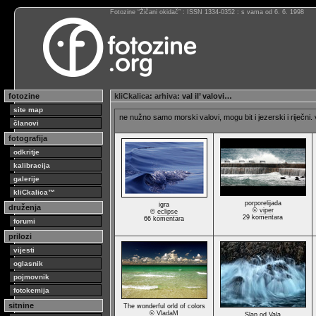
Fotozine “Žičani okidač” : ISSN 1334-0352 : s vama od 6. 6. 1998
fotozine
kliCkalica
:
arhiva
: val il’ valovi…
site map
ne nužno samo morski valovi, mogu bit i jezerski i riječni. va
članovi
fotografija
odkritje
kalibracija
galerije
kliCkalica™
porporelijada
igra
druženja
©
viper
©
eclipse
29 komentara
66 komentara
forumi
prilozi
vijesti
oglasnik
pojmovnik
fotokemija
sitnine
The wonderful orld of colors
©
VladaM
Slap od Vala