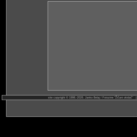
site copyright © 1998.-2026. Janko Belaj / Fotozine "Žičani okidač" 