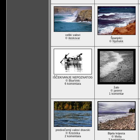
veliki valovi
©
ileskovar
Španjolci
©
Njofrekk
IŠČEKIVANJE NEPOZNATOG
©
BlueVeki
6 komentara
žalo
©
janimir
1 komentar
predvečernji valovi dravski
©
Kristinka
Bijela krijesta
2 komentara
©
Melia
2 komentara