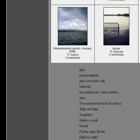
Genezaretsko jezero, travanj,
dunav
2009.
©
Damian
©
mama
1 komentar
1 komentar
igra
porporelijada
ples morskih vila
Valovito
na palubi već valovi plešu...
Igra
The wonderful orld of colors
Slap od Vala
3 galeba
Nebo u vodi
Nemir
Punta rata, Brela
Riječni valići