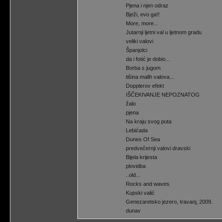
Pjena i njen odraz
Bježi, evo ga!!
More, more...
Jutarnji ljetni val u ljetnom gradu
veliki valovi
Španjolci
da i fotić je dobio...
Borba s jugom
tišina malih valova...
Dopplerov efekt
IŠČEKIVANJE NEPOZNATOG
žalo
pjena
Na kraju svog puta
Lebićada
Dunes Of Sea
predvečernji valovi dravski
Bijela krijesta
plovidba
..old...
Rocks and waves
Kupski valić
Genezaretsko jezero, travanj, 2009.
dunav