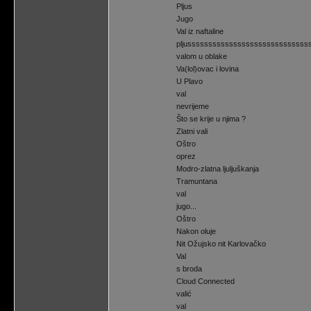
Pljus
Jugo
Val iz naftaline
pljusssssssssssssssssssssssssssss
valom u oblake
Va(lol)ovac i lovina
U Plavo
val
nevrijeme
Što se krije u njima ?
Zlatni vali
Oštro
oprez
Modro-zlatna ljuljuškanja
Tramuntana
val
jugo...
Oštro
Nakon oluje
Nit Ožujsko nit Karlovačko
Val
s broda
Cloud Connected
valić
val