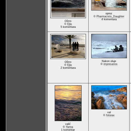
oprez
©
Pharmacists_Daughter
4 komentara
Oštro
©
Ejla
5 komentara
Nakon oluje
Oštro
©
impresarios
©
Ejla
2 komentara
val
©
fotorax
valić
©
Yanna
1 komentar