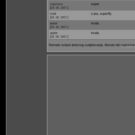
sajonara
super
[
]
29. 08. 2007.
malt
o jea, superfly.
[
]
29. 08. 2007.
autor
hvala
[
]
29. 08. 2007.
autor
hvala
[
]
29. 08. 2007.
Nemate ovlasti aktivnog sudjelovanja. Morate biti
registriran