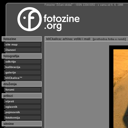
Fotozine “Žičani okidač” : ISSN 1334-0352 : s vama od 6. 6. 1998
fotozine
kliCkalica
:
arhiva
:
veliki i mali
[
prethodna fotka u rundi
]
site map
članovi
fotografija
odkritje
kalibracija
galerije
kliCkalica™
druženja
forumi
prilozi
vijesti
oglasnik
pojmovnik
fotokemija
sitnine