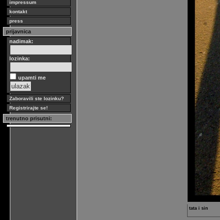
impressum
kontakt
press
prijavnica
nadimak:
lozinka:
upamti me
Zaboravili ste lozinku?
Registrirajte se!
trenutno prisutni:
tata i sin