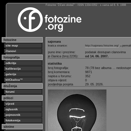
Fotozine “Žičani okidač” : ISSN 1334-0352 : s vama od 6. 6. 1998
fotozine
sajonara
site map
kratica stranice:
http://sajonara.fotozine.org/
←permali
članovi
puno ime i prezime:
podatak dostupan clanovima
je članica (broj 2235):
od 14. 06. 2007.
fotografija
odkritje
statistika
broj fotografija:
78 (78 bez albuma … nedostup
kalibracija
broj komentara:
9871
galerije
napisa u forumu:
352
kliCkalica™
objava vijesti:
0
posljednja posjeta
29. 05. 2026.
druženja
forumi
prilozi
vijesti
oglasnik
pojmovnik
fotokemija
sitnine