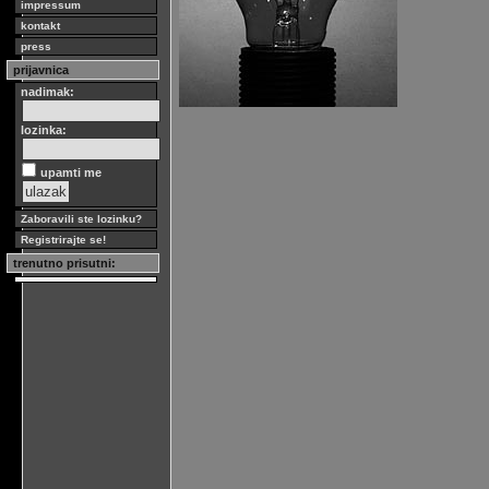
impressum
kontakt
press
prijavnica
nadimak:
lozinka:
upamti me
Zaboravili ste lozinku?
Registrirajte se!
trenutno prisutni: