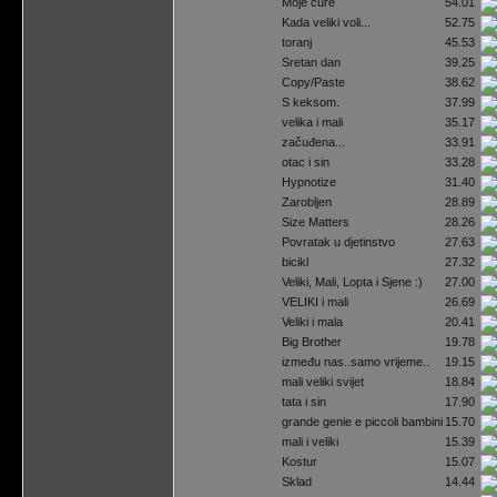
Moje cure
54.01
Kada veliki voli...
52.75
toranj
45.53
Sretan dan
39.25
Copy/Paste
38.62
S keksom.
37.99
velika i mali
35.17
začuđena...
33.91
otac i sin
33.28
Hypnotize
31.40
Zarobljen
28.89
Size Matters
28.26
Povratak u djetinstvo
27.63
bicikl
27.32
Veliki, Mali, Lopta i Sjene :)
27.00
VELIKI i mali
26.69
Veliki i mala
20.41
Big Brother
19.78
između nas..samo vrijeme..
19.15
mali veliki svijet
18.84
tata i sin
17.90
grande genie e piccoli bambini
15.70
mali i veliki
15.39
Kostur
15.07
Sklad
14.44