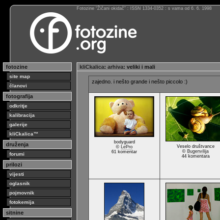
Fotozine “Žičani okidač” : ISSN 1334-0352 : s vama od 6. 6. 1998
fotozine
kliCkalica
:
arhiva
: veliki i mali
site map
zajedno. i nešto grande i nešto piccolo :)
članovi
fotografija
odkritje
kalibracija
galerije
kliCkalica™
bodyguard
druženja
Veselo društvance
©
LePro
©
Bugenvilija
61 komentar
forumi
44 komentara
prilozi
vijesti
oglasnik
pojmovnik
fotokemija
sitnine