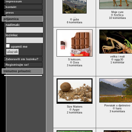
impressum
kontakt
Moje cure
press
©
KreSica
...
10 komentara
prijavnica
©
guba
6 komentara
nadimak:
lozinka:
upamti me
velika i mali
Zaboravili ste lozinku?
S keksom.
©
oggy30
©
Dora
1 komentar
Registrirajte se!
3 komentara
trenutno prisutni:
Povratak u djetinstvo
Size Matters
©
hans
©
Aygor
3 komentara
2 komentara