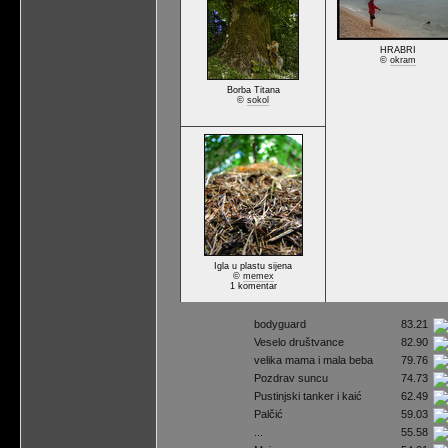
HRABRI
©
okram
Borba Titana
©
sokol
Igla u plastu sijena
©
memex
1 komentar
bodyguard
83.21
Veselo društvance
82.90
velika mama i mala beba
79.76
Pozdrav suncu
74.73
Pustinjski tanker i kaić
62.49
Palčić
59.03
...
55.58