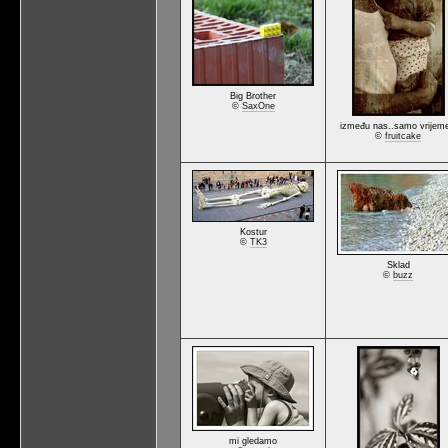
Big Brother
©
SaxOne
između nas..samo vrijeme
©
fruitcake
Kostur
©
TK3
Sklad
©
buzz
mi gledamo