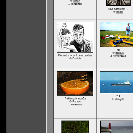
©
satori
1 komentar
Kad narastem...
©
hogar
Mi
©
maltus
Me and my evil twin brother
2 komentara
©
Double
2:1
Paklena Naranča
©
danijela
©
Faraon
1 komentar