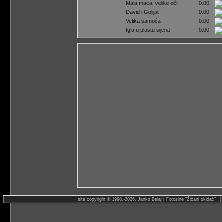
Mala maca, velike oči
0.00
David i Golijat
0.00
Velika samoća
0.00
Igla u plastu sijena
0.00
site copyright © 1998.-2026. Janko Belaj / Fotozine "Žičani okidač" 