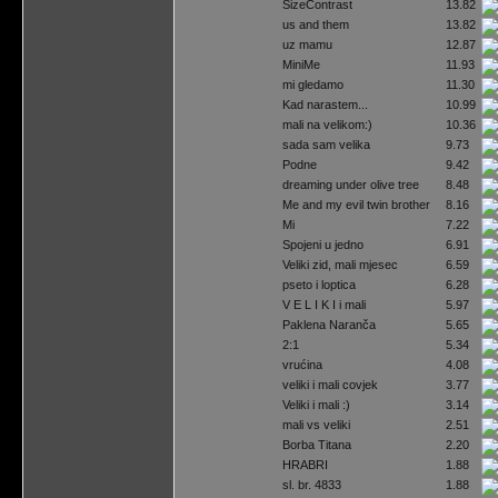
SizeContrast
13.82
us and them
13.82
uz mamu
12.87
MiniMe
11.93
mi gledamo
11.30
Kad narastem...
10.99
mali na velikom:)
10.36
sada sam velika
9.73
Podne
9.42
dreaming under olive tree
8.48
Me and my evil twin brother
8.16
Mi
7.22
Spojeni u jedno
6.91
Veliki zid, mali mjesec
6.59
pseto i loptica
6.28
V E L I K I i mali
5.97
Paklena Naranča
5.65
2:1
5.34
vrućina
4.08
veliki i mali covjek
3.77
Veliki i mali :)
3.14
mali vs veliki
2.51
Borba Titana
2.20
HRABRI
1.88
sl. br. 4833
1.88