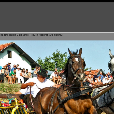
na fotografija u albumu
]
[
iduća fotografija u albumu
]