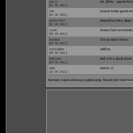
atuco
da, @hac - gazda Kereko
[
]
01. 09. 2011.
hac
krasne konje gazda ima.
[
]
01. 09. 2011.
darko1953
dinamična fotka, lijepo 
[
]
01. 09. 2011.
zveki
Svaka čast na trenutku
[
]
02. 09. 2011.
dvelikin
Ovo je dobro bravo.
[
]
05. 09. 2011.
karlstajber
odlična
[
]
06. 09. 2011.
lebicada
baš si ih u akciji ulovio
[
]
20. 09. 2011.
bibs
dobra! :))
[
]
22. 09. 2011.
Nemate ovlasti aktivnog sudjelovanja. Morate biti
registriran