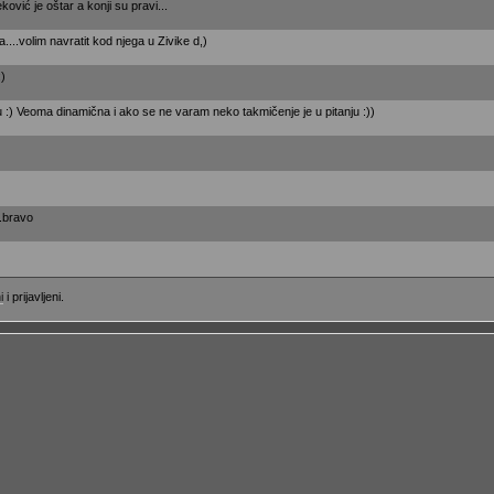
vić je oštar a konji su pravi...
...volim navratit kod njega u Zivike d,)
:)
 :) Veoma dinamična i ako se ne varam neko takmičenje je u pitanju :))
..bravo
i
i prijavljeni.