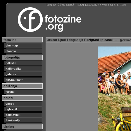
Fotozine “Žičani okidač” : ISSN 1334-0352 : s vama od 6. 6. 1998
fotozine
atuco
:
Ljudi i događaji
: Razigrani lipicanci …
[
prethod
site map
članovi
fotografija
odkritje
kalibracija
galerije
kliCkalica™
druženja
forumi
prilozi
vijesti
oglasnik
pojmovnik
fotokemija
sitnine