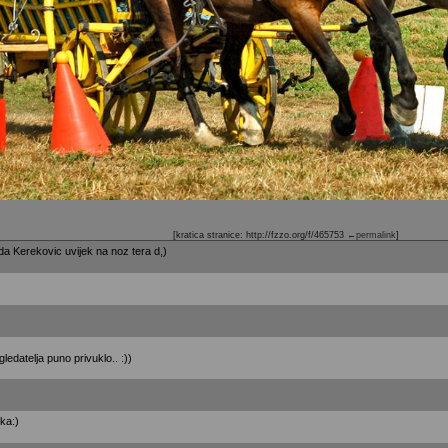
[kratica stranice: http://fzzo.org/f/465753
←permalink
]
da Kerekovic uvijek na noz tera d,)
gledatelja puno privuklo.. :))
tka:)