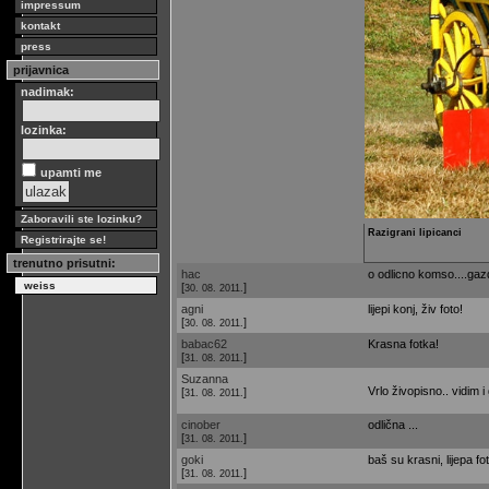
impressum
kontakt
press
prijavnica
nadimak:
lozinka:
upamti me
Zaboravili ste lozinku?
Razigrani lipicanci
Registrirajte se!
trenutno prisutni:
hac
o odlicno komso....gaz
weiss
[
]
30. 08. 2011.
agni
lijepi konj, živ foto!
[
]
30. 08. 2011.
babac62
Krasna fotka!
[
]
31. 08. 2011.
Suzanna
Vrlo živopisno.. vidim i 
[
]
31. 08. 2011.
cinober
odlična ...
[
]
31. 08. 2011.
goki
baš su krasni, lijepa fo
[
]
31. 08. 2011.