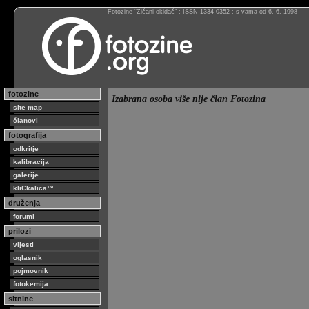
Fotozine “Žičani okidač” : ISSN 1334-0352 : s vama od 6. 6. 1998
fotozine
Izabrana osoba više nije član Fotozina
site map
članovi
fotografija
odkritje
kalibracija
galerije
kliCkalica™
druženja
forumi
prilozi
vijesti
oglasnik
pojmovnik
fotokemija
sitnine