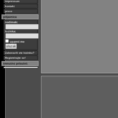
impressum
kontakt
press
prijavnica
nadimak:
lozinka:
upamti me
Zaboravili ste lozinku?
Registrirajte se!
trenutno prisutni: