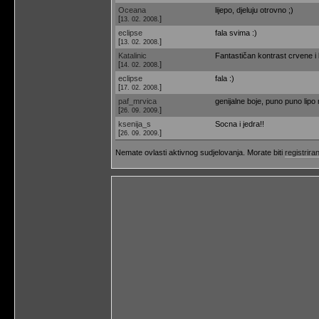
Oceana
lijepo, djeluju otrovno ;)
[
]
13. 02. 2008.
eclipse
fala svima :)
[
]
13. 02. 2008.
Katalinic
Fantastičan kontrast crvene 
[
]
14. 02. 2008.
eclipse
fala :)
[
]
17. 02. 2008.
paf_mrvica
genijalne boje, puno puno lipo
[
]
26. 09. 2009.
ksenija_s
Socna i jedra!!
[
]
26. 09. 2009.
Nemate ovlasti aktivnog sudjelovanja. Morate biti
registriran