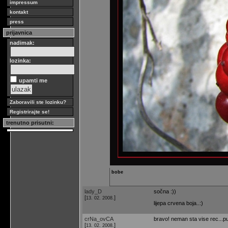
impressum
kontakt
press
prijavnica
nadimak:
lozinka:
upamti me
Zaboravili ste lozinku?
Registrirajte se!
trenutno prisutni:
bobe
lady_D
sočna :))
[
]
13. 02. 2008.
lijepa crvena boja..:)
crNa_ovCA
bravo! neman sta vise rec...pu
[
]
13. 02. 2008.