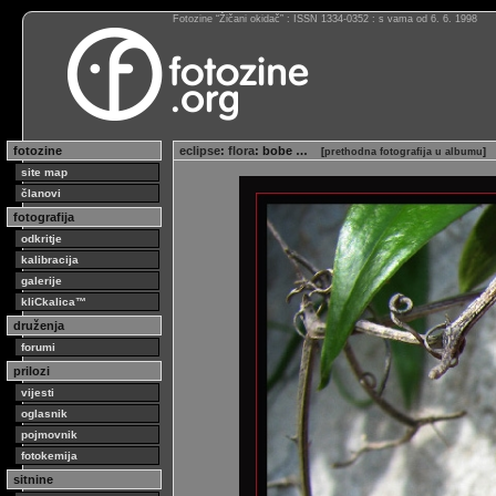
Fotozine “Žičani okidač” : ISSN 1334-0352 : s vama od 6. 6. 1998
fotozine
eclipse
:
flora
: bobe …
[
prethodna fotografija u albumu
]
site map
članovi
fotografija
odkritje
kalibracija
galerije
kliCkalica™
druženja
forumi
prilozi
vijesti
oglasnik
pojmovnik
fotokemija
sitnine