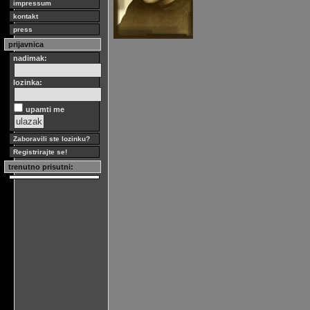
impressum
kontakt
press
prijavnica
nadimak:
lozinka:
upamti me
Zaboravili ste lozinku?
Registrirajte se!
trenutno prisutni: