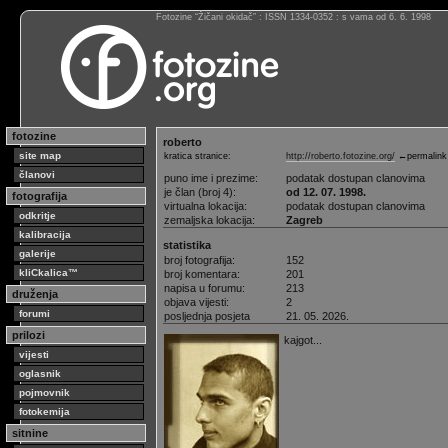
Fotozine “Žičani okidač” : ISSN 1334-0352 : s vama od 6. 6. 1998
fotozine
roberto
site map
kratica stranice:
http://roberto.fotozine.org/
←permalink
članovi
puno ime i prezime:
podatak dostupan clanovima
je član (broj 4):
od 12. 07. 1998.
fotografija
virtualna lokacija:
podatak dostupan clanovima
odkritje
zemaljska lokacija:
Zagreb
kalibracija
statistika
galerije
broj fotografija:
152
kliCkalica™
broj komentara:
201
napisa u forumu:
213
druženja
objava vijesti:
2
forumi
posljednja posjeta
21. 05. 2026.
prilozi
kajgot...
vijesti
oglasnik
pojmovnik
fotokemija
sitnine