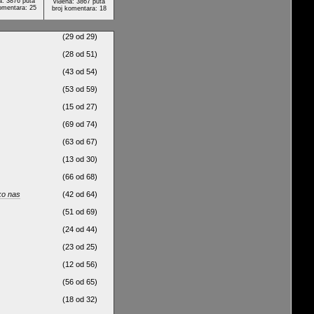
a: 3876 puta
viđena: 3867 puta
omentara: 25
broj komentara: 18
(29 od 29)
(28 od 51)
(43 od 54)
(53 od 59)
(15 od 27)
(69 od 74)
(63 od 67)
(13 od 30)
(66 od 68)
ko nas
(42 od 64)
(51 od 69)
(24 od 44)
(23 od 25)
(12 od 56)
(56 od 65)
(18 od 32)