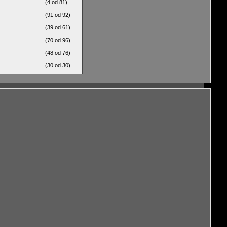
(4 od 81)
(91 od 92)
(39 od 61)
(70 od 96)
(48 od 76)
(30 od 30)