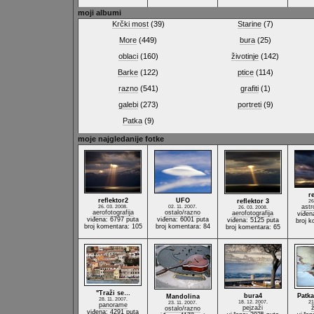
moji albumi
Krčki most
(39)
Starine
(7)
More
(449)
bura
(25)
oblaci
(160)
životinje
(142)
Barke
(122)
ptice
(114)
razno
(541)
grafiti
(1)
galebi
(273)
portreti
(9)
Patka
(9)
moje najgledanije fotke
r
reflektor2
UFO
reflektor 3
26
astr
26. 03. 2008.
02. 11. 2007.
26. 03. 2008.
aerofotografija
ostalo/razno
aerofotografija
viđen
viđena: 6797 puta
viđena: 6001 puta
viđena: 5125 puta
broj k
broj komentara: 105
broj komentara: 84
broj komentara: 65
"Traži se…
bura4
Patk
Mandolina
28. 11. 2007.
18. 12. 2007.
21
23. 11. 2007.
panorame
pejzaži
ž
ostalo/razno
viđena: 4291 puta