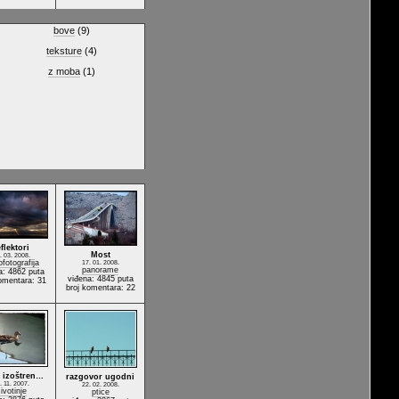
bove
(9)
teksture
(4)
z moba
(1)
eflektori
Most
. 03. 2008.
ofotografija
17. 01. 2008.
panorame
a: 4862 puta
viđena: 4845 puta
omentara: 31
broj komentara: 22
a izoštren…
razgovor ugodni
. 11. 2007.
22. 02. 2008.
ivotinje
ptice