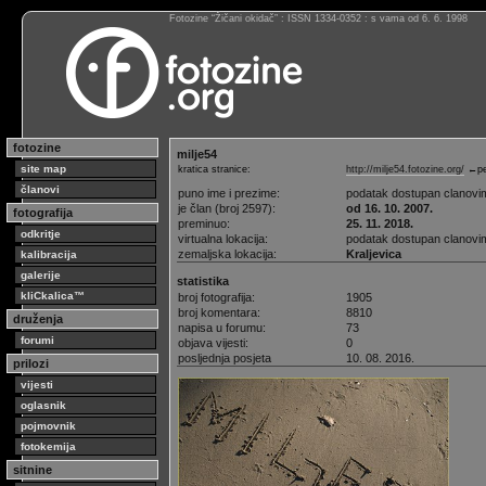
Fotozine “Žičani okidač” : ISSN 1334-0352 : s vama od 6. 6. 1998
fotozine
milje54
site map
kratica stranice:
http://milje54.fotozine.org/
←pe
članovi
puno ime i prezime:
podatak dostupan clanovi
je član (broj 2597):
od 16. 10. 2007.
fotografija
preminuo:
25. 11. 2018.
odkritje
virtualna lokacija:
podatak dostupan clanovi
zemaljska lokacija:
Kraljevica
kalibracija
galerije
statistika
kliCkalica™
broj fotografija:
1905
broj komentara:
8810
druženja
napisa u forumu:
73
forumi
objava vijesti:
0
posljednja posjeta
10. 08. 2016.
prilozi
vijesti
oglasnik
pojmovnik
fotokemija
sitnine