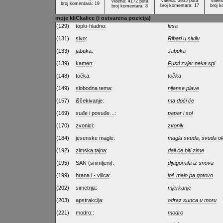
viđena: 3935 puta
viđen
viđena: 4172 puta
broj komentara: 19
broj komentara: 17
broj k
broj komentara: 8
moje kliCkalice (i ostvarena pozicija)
(129)
toplo-hladno
:
lesa
(131)
sivo
:
Ribari u sivilu
(133)
jabuka
:
Jabuka
(139)
kamen
:
Pusti zvjer neka spi
(148)
točka
:
točka
(149)
slobodna tema
:
nijanse plave
(157)
iščekivanje
:
ma doći će
(169)
suđe i posuđe…
:
papar i sol
(170)
zvonici
:
zvonik
(184)
jesenske magle
:
magla svuda, svuda o
(192)
zimska tajna
:
dali će biti zime
(195)
SAN (snimljeni)
:
dijagonala iz snova
(199)
hrana i - vilica
:
još malo pa gotovo
(202)
simetrija
:
mjerkanje
(203)
apstrakcija
:
odraz sunca u moru
(221)
modro:
:
modro