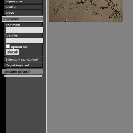
impressum
kontakt
press
prijavnica
nadimak:
lozinka:
upamti me
Zaboravili ste lozinku?
Registrirajte se!
trenutno prisutni: