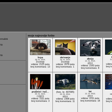
moje najnovije fotke
rmalink
ma
ma
hrpa
skrivanje
akcija
11
29. 01. 2014.
29. 01. 2014.
12. 01. 2014.
životinje
životinje
ptice
viđen
viđena: 2125 puta
viđena: 2079 puta
viđena: 2163 puta
broj 
broj komentara: 13
broj komentara: 1
broj komentara: 8
let
prašnici i tuč…
(foto. br. 607095)
12. 12. 2013.
03. 01. 2014.
02. 01. 2014.
08
ptice
cvijeće
ptice
viđena: 2211 puta
viđena: 2111 puta
viđena: 2308 puta
viđen
broj komentara: 18
broj komentara: 3
broj komentara: 11
broj 