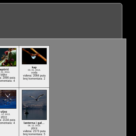
kap
leptirić
03. 01. 2014.
. 01. 2014.
voda
biljke
viđena: 2064 puta
a: 2090 puta
broj komentara: 2
komentara: 4
uljez
. 12. 2013.
ptice
a: 2134 puta
komentara: 4
lanterna i gal…
06. 12. 2013.
ptice
viđena: 2173 puta
broj komentara: 5