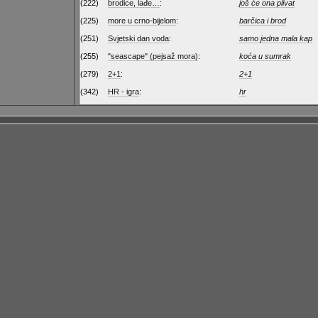
(222)
brodice, lađe…
:
još će ona plivat
(225)
more u crno-bijelom
:
barčica i brod
(251)
Svjetski dan voda
:
samo jedna mala kap
(255)
"seascape" (pejsaž mora)
:
koća u sumrak
(279)
2+1
:
2+1
(342)
HR - igra
:
hr