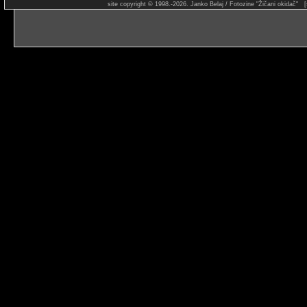
site copyright © 1998.-2026. Janko Belaj / Fotozine "Žičani okidač" 