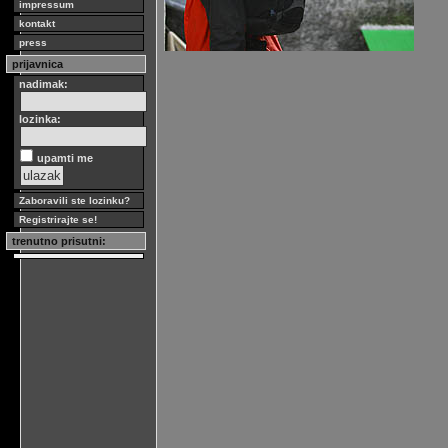
impressum
kontakt
press
prijavnica
nadimak:
lozinka:
upamti me
Zaboravili ste lozinku?
Registrirajte se!
trenutno prisutni: