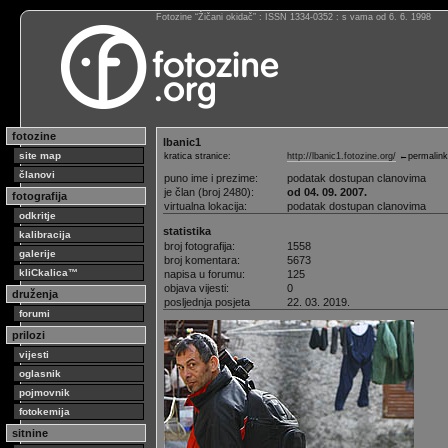
Fotozine “Žičani okidač” : ISSN 1334-0352 : s vama od 6. 6. 1998
fotozine
lbanic1
site map
kratica stranice:
http://lbanic1.fotozine.org/
←permalink
članovi
puno ime i prezime:
podatak dostupan clanovima
je član (broj 2480):
od 04. 09. 2007.
fotografija
virtualna lokacija:
podatak dostupan clanovima
odkritje
statistika
kalibracija
broj fotografija:
1558
galerije
broj komentara:
5673
kliCkalica™
napisa u forumu:
125
objava vijesti:
0
druženja
posljednja posjeta
22. 03. 2019.
forumi
prilozi
vijesti
oglasnik
pojmovnik
fotokemija
sitnine