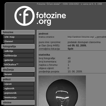
Fotozine “Žičani okidač” : ISSN 1334-0352 : s vama od 6. 6. 1998
fotozine
androst
site map
kratica stranice:
http://androst.fotozine.org/
←permalin
članovi
puno ime i prezime:
podatak dostupan clanovima
je član (broj 4495):
od 09. 02. 2009.
fotografija
zemaljska lokacija:
Split
odkritje
statistika
kalibracija
broj fotografija:
40
galerije
broj komentara:
18
kliCkalica™
napisa u forumu:
1
objava vijesti:
0
druženja
posljednja posjeta
10. 06. 2009.
forumi
prilozi
vijesti
oglasnik
pojmovnik
fotokemija
sitnine