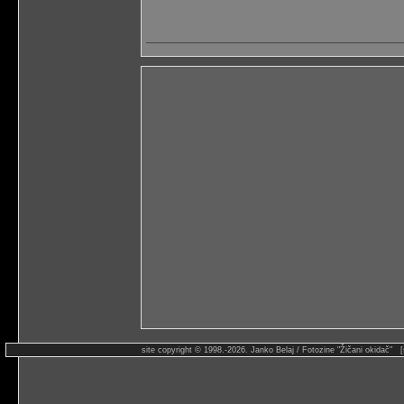
site copyright © 1998.-2026. Janko Belaj / Fotozine "Žičani okidač" 