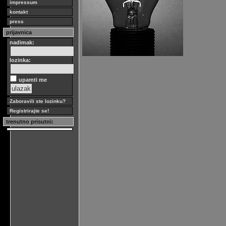
impressum
kontakt
press
prijavnica
nadimak:
lozinka:
upamti me
Zaboravili ste lozinku?
Registrirajte se!
trenutno prisutni: