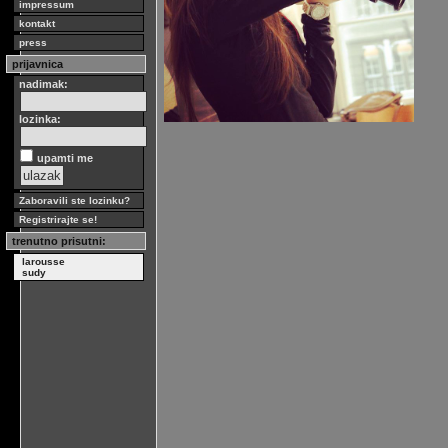
impressum
kontakt
press
prijavnica
nadimak:
lozinka:
upamti me
Zaboravili ste lozinku?
Registrirajte se!
trenutno prisutni:
larousse
sudy