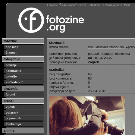
Fotozine “Žičani okidač” : ISSN 1334-0352 : s vama od 6. 6. 1998
fotozine
Martina16
site map
kratica stranice:
http://Martina16.fotozine.org/
←perma
članovi
puno ime i prezime:
podatak dostupan clanovima
je članica (broj 3307):
od 10. 04. 2008.
fotografija
zemaljska lokacija:
Zagreb
odkritje
statistika
kalibracija
broj fotografija:
66
galerije
broj komentara:
68
kliCkalica™
napisa u forumu:
0
objava vijesti:
0
druženja
posljednja posjeta
23. 04. 2015.
forumi
prilozi
vijesti
oglasnik
pojmovnik
fotokemija
sitnine