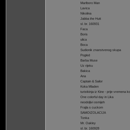
Marlboro Man
Lavica
Nikolina
Jabba the Hutt
sl. br. 160931
Faca
Boris
ulica
Boca
Sudionik znanstvenog skupa
Pogled
Barba Muse
Uz rijeku
Bakica
Ana
Captain & Sailor
Koka Mladen
turistkinja iz Kine - prije vremena 
One colorful day in Lika
neodoljivi osmijeh
Frajla s cuckom
SAMOIZOLACIJA
Tonka
Mr. Oakley
sl. br. 160928