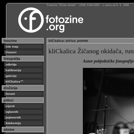
Fotozine “Žičani okidač” : ISSN 1334-0352 : s vama od 6. 6. 1998
fotozine
kliCkalica
:
arhiva
: portret
site map
kliCkalica Žičanog okidača, run
članovi
fotografija
Autor pobjedničke fotografije
odkritje
kalibracija
galerije
kliCkalica™
druženja
forumi
prilozi
vijesti
oglasnik
pojmovnik
fotokemija
sitnine