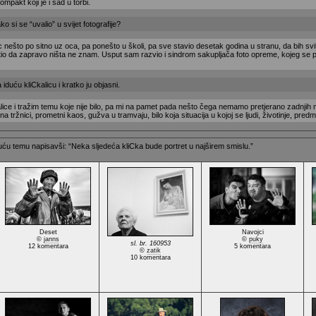
kompakt koji je i sad u torbi.
o si se “uvalio” u svijet fotografije?
 nešto po sitno uz oca, pa ponešto u školi, pa sve stavio desetak godina u stranu, da bih svi
hvatio da zapravo ništa ne znam. Usput sam razvio i sindrom sakupljača foto opreme, kojeg se
duću kliCkalicu i kratko ju objasni.
lice i tražim temu koje nije bilo, pa mi na pamet pada nešto čega nemamo pretjerano zadnjih 
a tržnici, prometni kaos, gužva u tramvaju, bilo koja situacija u kojoj se ljudi, životinje, pred
u temu napisavši: “Neka sljedeća kliCka bude portret u najširem smislu.”
Deset
Navojci
©
janns
©
puky
sl. br. 160953
12 komentara
5 komentara
©
zatik
10 komentara