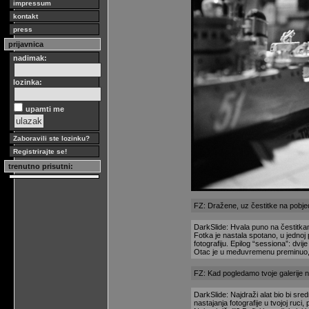
impressum
kontakt
press
prijavnica
nadimak:
lozinka:
upamti me
Zaboravili ste lozinku?
Registrirajte se!
trenutno prisutni:
FZ: Dražene, uz čestitke na pobjedn
DarkSlide: Hvala puno na čestitkam
Fotka je nastala spotano, u jednoj 
fotografiju. Epilog “sessiona”: dvij
Otac je u međuvremenu preminuo, n
FZ: Kad pogledamo tvoje galerije n
DarkSlide: Najdraži alat bio bi sred
nastajanja fotografije u tvojoj ruci