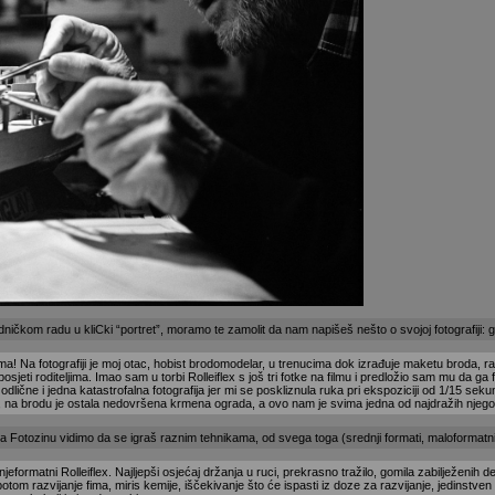
ičkom radu u kliCki “portret”, moramo te zamolit da nam napišeš nešto o svojoj fotografiji: gd
a! Na fotografiji je moj otac, hobist brodomodelar, u trenucima dok izrađuje maketu broda, r
posjeti roditeljima. Imao sam u torbi Rolleiflex s još tri fotke na filmu i predložio sam mu da 
e odlične i jedna katastrofalna fotografija jer mi se poskliznula ruka pri ekspoziciji od 1/15 seku
a brodu je ostala nedovršena krmena ograda, a ovo nam je svima jedna od najdražih njegovi
a Fotozinu vidimo da se igraš raznim tehnikama, od svega toga (srednji formati, maloformatni a
njeformatni Rolleiflex. Najljepši osjećaj držanja u ruci, prekrasno tražilo, gomila zabilježenih de
, potom razvijanje fima, miris kemije, iščekivanje što će ispasti iz doze za razvijanje, jedinstve