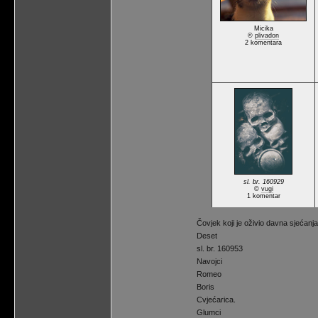
Micika
©
plivadon
2 komentara
sl. br. 160929
©
vugi
1 komentar
Čovjek koji je oživio davna sjećanj
Deset
sl. br. 160953
Navojci
Romeo
Boris
Cvjećarica.
Glumci