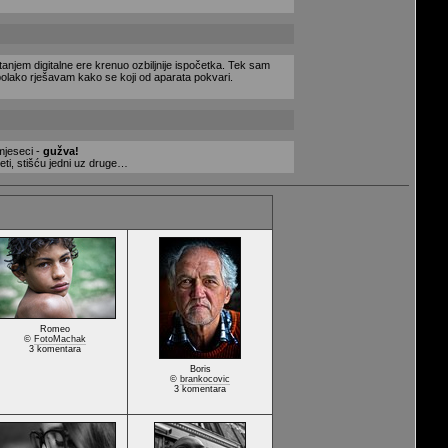
tanjem digitalne ere krenuo ozbiljnije ispočetka. Tek sam
 polako rješavam kako se koji od aparata pokvari.
mjeseci -
gužva!
meti, stišću jedni uz druge…
Romeo
©
FotoMachak
3 komentara
Boris
©
brankocovic
3 komentara