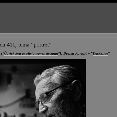
da 411, tema “portret”
 (“
Čovjek koji je oživio davna sjećanja
”): Dražen Kovačić – “
DarkSlide
”