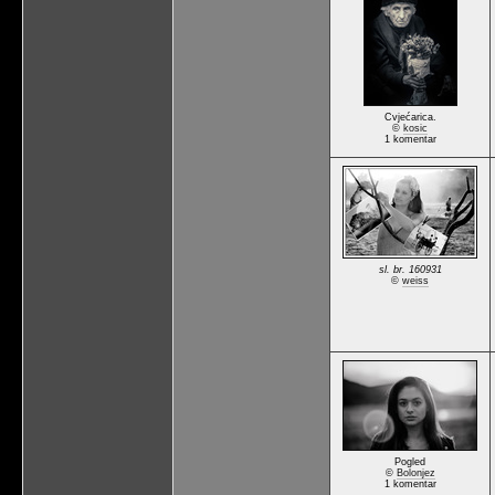
Cvjećarica.
©
kosic
1 komentar
sl. br. 160931
©
weiss
Pogled
©
Bolonjez
1 komentar