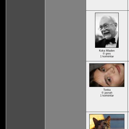
Koka Mladen
©
gres
1 komentar
Tonka
©
jasnah
1 komentar