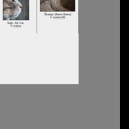
Škanjac (Buteo Buteo)
©
ivankov69
Suljo, the Cat.
©
maltus