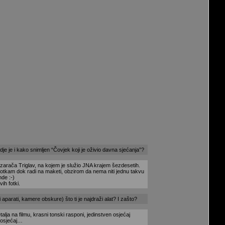
je je i kako snimljen “Čovjek koji je oživio davna sjećanja”?
azarača Triglav, na kojem je služio JNA krajem šezdesetih.
ga fotkam dok radi na maketi, obzirom da nema niti jednu takvu
nde :-)
h fotki.
parati, kamere obskure) što ti je najdraži alat? I zašto?
talja na filmu, krasni tonski rasponi, jedinstven osjećaj
n osjećaj…