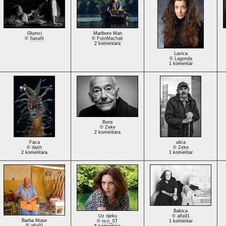
Glumci
Marlboro Man
©
SasaN
©
FotoMachak
2 komentara
Lavica
©
Lagonda
1 komentar
Boris
©
Zeke
2 komentara
Faca
ulica
©
dash
©
Zeke
2 komentara
1 komentar
Bakica
Uz rijeku
©
alfa91
Barba Muse
©
rico_ST
1 komentar
©
alfa91