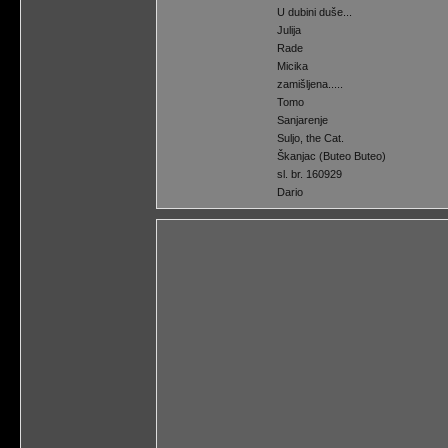
U dubini duše...
Julija
Rade
Micika
zamišljena.....
Tomo
Sanjarenje
Suljo, the Cat.
Škanjac (Buteo Buteo)
sl. br. 160929
Dario