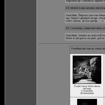
Najpraktičniji? Definitivno digitalni 
FZ: Možeš li nam ukratko otkriti kak
DarkSlide: Škljocao sam kao klinac
tad, čitajući i gledajući druge, s
Učim i danas, ali sve sporije… ;-)
FZ: I za konac, zadaj nam temu za i
DarkSlide: Gledam po arhivi kliCka
Može to biti gužva na plaži, gužva n
FotoMachak nam je zadao iduć
Čovjek koji je oživio davna
sjećanja
©
DarkSlide
28 komentara