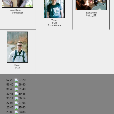
zamišljena.....
©
boboleja
Sanjarenje
©
rico_ST
Tomo
©
1fr
2 komentara
Dario
©
1fr
a
67.20
58.40
31.40
30.46
30.14
27.95
25.43
23.86