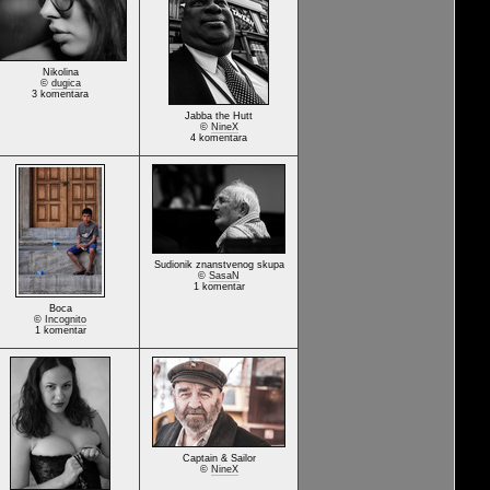
Nikolina
©
dugica
3 komentara
Jabba the Hutt
©
NineX
4 komentara
Sudionik znanstvenog skupa
©
SasaN
1 komentar
Boca
©
Incognito
1 komentar
Captain & Sailor
©
NineX