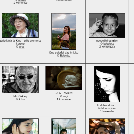
5 komentara
1 komentar
turistkinja iz Kine - prije vremena
neodoljivi osmijeh
korone
©
boboleja
©
gres
2 komentara
One colorful day in Lika
©
Bolonjez
sl. br. 160928
Mr. Oakley
©
vugi
©
krbo
1 komentar
U dubini duše...
©
Moonspider
1 komentar