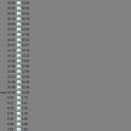
23.55
22.92
22.92
19.78
18.84
18.53
17.58
16.01
15.07
14.76
14.13
13.82
12.56
12.56
12.25
10.36
10.36
korone
10.36
9.73
9.11
8.79
8.79
8.48
8.48
7.54