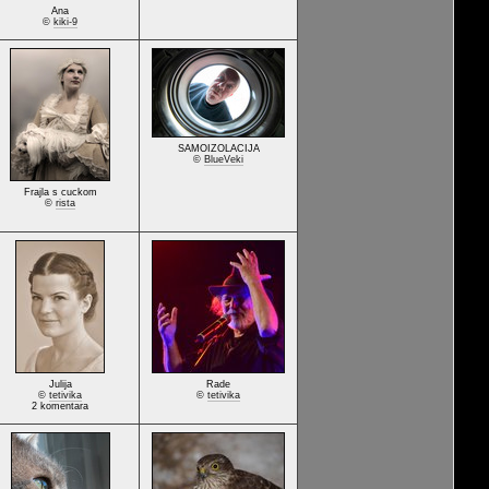
Ana
©
kiki-9
SAMOIZOLACIJA
©
BlueVeki
Frajla s cuckom
©
rista
Julija
Rade
©
tetivika
©
tetivika
2 komentara