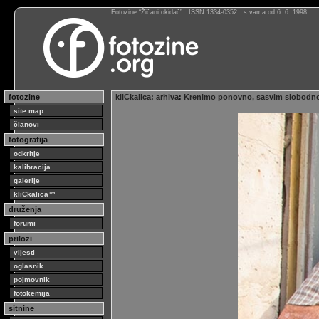
Fotozine “Žičani okidač” : ISSN 1334-0352 : s vama od 6. 6. 1998
fotozine
kliCkalica
:
arhiva
:
Krenimo ponovno, sasvim slobodn
site map
članovi
fotografija
odkritje
kalibracija
galerije
kliCkalica™
druženja
forumi
prilozi
vijesti
oglasnik
pojmovnik
fotokemija
sitnine