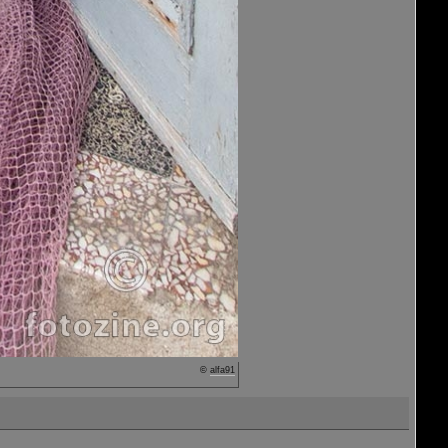
©
alfa91