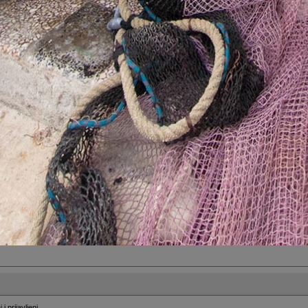
i
i prijavljeni.