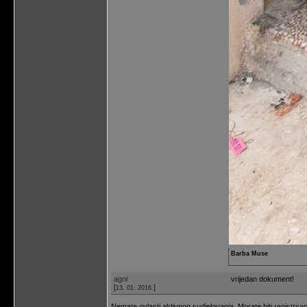
Barba Muse
agni
vrijedan dokument!
[
]
13. 01. 2016.
Nemate ovlasti aktivnog sudjelovanja. Morate biti
registriran