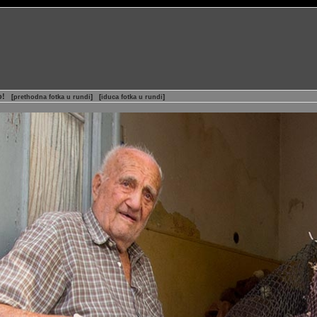
o!
[
prethodna fotka u rundi
]
[
iduca fotka u rundi
]