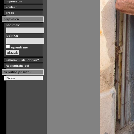
impressum
kontakt
press
prijavnica
nadimak:
lozinka:
upamti me
Zaboravili ste lozinku?
Registrirajte se!
trenutno prisutni:
Batos