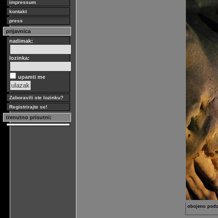
impressum
kontakt
press
prijavnica
nadimak:
lozinka:
upamti me
Zaboravili ste lozinku?
Registrirajte se!
trenutno prisutni:
obojeno podz