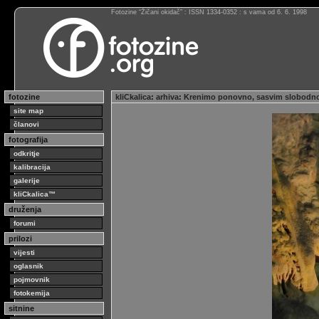
Fotozine “Žičani okidač” : ISSN 1334-0352 : s vama od 6. 6. 1998
fotozine
kliCkalica
:
arhiva
:
Krenimo ponovno, sasvim slobodn
site map
članovi
fotografija
odkritje
kalibracija
galerije
kliCkalica™
druženja
forumi
prilozi
vijesti
oglasnik
pojmovnik
fotokemija
sitnine