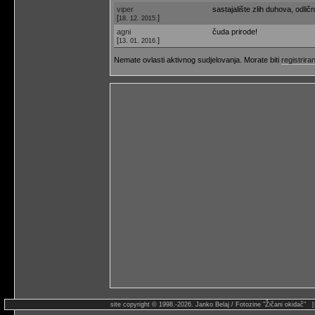
viper
sastajalište zlih duhova, odlič
[
]
18. 12. 2015.
agni
čuda prirode!
[
]
13. 01. 2016.
Nemate ovlasti aktivnog sudjelovanja. Morate biti
registriran
site copyright © 1998.-2026. Janko Belaj / Fotozine "Žičani okidač" 