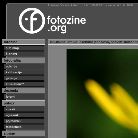
Fotozine “Žičani okidač” : ISSN 1334-0352 : s vama od 6. 6. 1998
fotozine
kliCkalica
:
arhiva
:
Krenimo ponovno, sasvim slobodn
site map
članovi
fotografija
odkritje
kalibracija
galerije
kliCkalica™
druženja
forumi
prilozi
vijesti
oglasnik
pojmovnik
fotokemija
sitnine