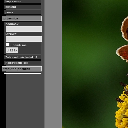
impressum
kontakt
press
prijavnica
nadimak:
lozinka:
upamti me
Zaboravili ste lozinku?
Registrirajte se!
trenutno prisutni: