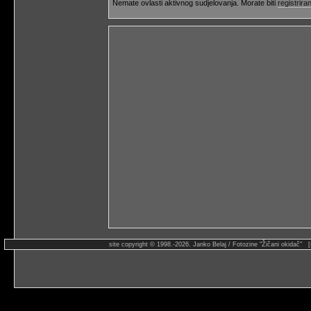
Nemate ovlasti aktivnog sudjelovanja. Morate biti
registriran
site copyright © 1998.-2026. Janko Belaj / Fotozine "Žičani okidač" 