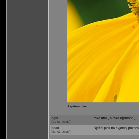
Leptirov ples
agni
tako mali , a tako ogromni:-)
[
]
13. 01. 2016.
soad
Nježni ples na cvjetnoj pozorni
[
]
21. 01. 2016.