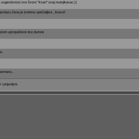
a sugestivnost ove švore "kvari" ovaj mutnjikavac;))
 prolazu žena je iznimno upečatljiva , bravo!!
rastom upropašteno lice dumne
a.
lasmanu...
i
i prijavljeni.