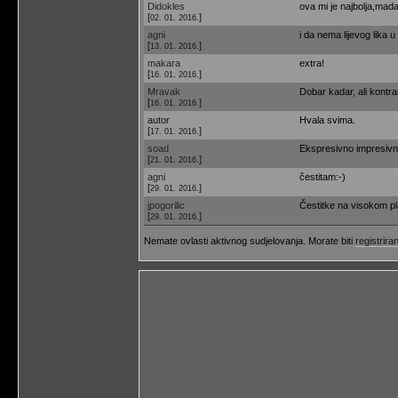
Didokles
ova mi je najbolja,mad
[
]
02. 01. 2016.
agni
i da nema lijevog lika u
[
]
13. 01. 2016.
makara
extra!
[
]
16. 01. 2016.
Mravak
Dobar kadar, ali kont
[
]
16. 01. 2016.
autor
Hvala svima.
[
]
17. 01. 2016.
soad
Ekspresivno impresivn
[
]
21. 01. 2016.
agni
čestitam:-)
[
]
29. 01. 2016.
jpogorilic
Čestitke na visokom p
[
]
29. 01. 2016.
Nemate ovlasti aktivnog sudjelovanja. Morate biti
registriran