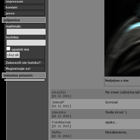
impressum
kontakt
press
prijavnica
nadimak:
lozinka:
upamti me
Zaboravili ste lozinku?
Registrirajte se!
trenutno prisutni:
Nedjeljom u dva
ivica1611
Ne znam zašto(ma lažem
[
]
15. 12. 2015.
JelenaP
Izvrsna!
[
]
16. 12. 2015.
slavonka
Sviđa mi se! :)
[
]
16. 12. 2015.
FotoMachak
opako...
[
]
25. 12. 2015.
NeRa
Nezaboravna...
[
]
02. 01. 2016.