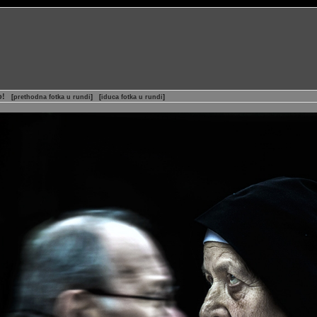
o!
[
prethodna fotka u rundi
]
[
iduca fotka u rundi
]