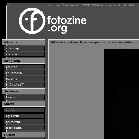
Fotozine “Žičani okidač” : ISSN 1334-0352 : s vama od 6. 6. 1998
fotozine
kliCkalica
:
arhiva
:
Krenimo ponovno, sasvim slobodn
site map
članovi
fotografija
odkritje
kalibracija
galerije
kliCkalica™
druženja
forumi
prilozi
vijesti
oglasnik
pojmovnik
fotokemija
sitnine