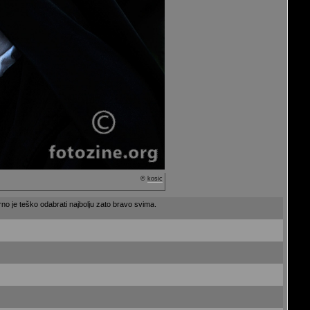
©
kosic
no je teško odabrati najbolju zato bravo svima.