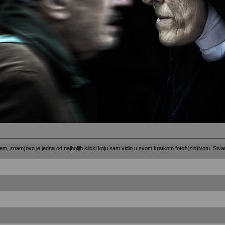
, znam)ovo je jedna od najboljih klicki koju sam vidio u svom kratkom fotož(zin)ivotu. Stvar