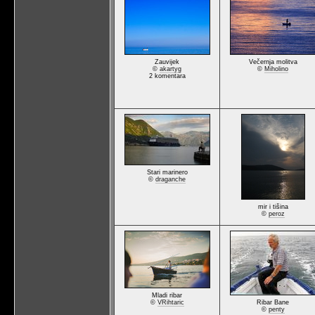
Zauvijek
Večernja molitva
©
akartyg
©
Miholino
2 komentara
Stari marinero
©
draganche
mir i tišina
©
peroz
Mladi ribar
©
VRihtaric
Ribar Bane
©
penty