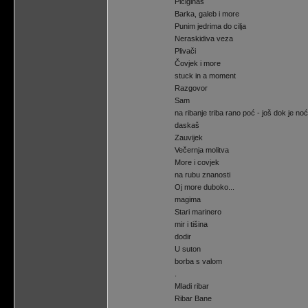
Piciginaš
Barka, galeb i more
Punim jedrima do cilja
Neraskidiva veza
Plivači
Čovjek i more
stuck in a moment
Razgovor
Sam
na ribanje triba rano poć - još dok je noć
daskaš
Zauvijek
Večernja molitva
More i covjek
na rubu znanosti
Oj more duboko...
magima
Stari marinero
mir i tišina
dodir
U suton
borba s valom
.
Mladi ribar
Ribar Bane