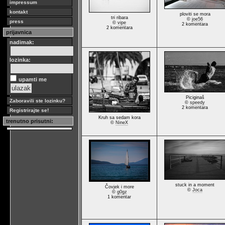
impressum
kontakt
ploviti se mora
tri ribara
©
joe56
press
©
vipe
2 komentara
2 komentara
prijavnica
nadimak:
lozinka:
upamti me
Piciginaš
Zaboravili ste lozinku?
©
speedy
2 komentara
Registrirajte se!
Kruh sa sedam kora
trenutno prisutni:
©
NineX
stuck in a moment
Čovjek i more
©
Joca
©
g0gz
1 komentar