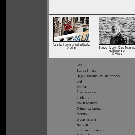
Ae triba i opiturat nekad barku
©
grimy
Starac i More - Djed Mraz n
godišnjem ;)
©
Vince
Sea..
Starac i more
Uvijek spremni, zlu ne trebalo..
otet
Mrežar
Život je more
tri ribara
ploviti se mora
Odmor uz knjigu
eternity
S oca na sina
Na obali
Kruh sa sedam kora