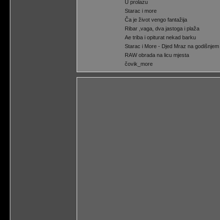
U prolazu
Starac i more
Ča je život vengo fantažija
Ribar ,vaga, dva jastoga i plaža
Ae triba i opiturat nekad barku
Starac i More - Djed Mraz na godišnjem 
RAW obrada na licu mjesta
čovik_more