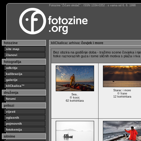
Fotozine “Žičani okidač” : ISSN 1334-0352 : s vama od 6. 6. 1998
fotozine
kliCkalica
:
arhiva
: čovjek i more
site map
Bez obzira na godišnje doba - tražimo scene čovjeka i nje
članovi
fotke raznoraznih guza i tome sličnih motiva s plaža i riva
fotografija
odkritje
kalibracija
galerije
kliCkalica™
Starac i more
druženja
©
frane
Sea..
12 komentara
©
kosic
forumi
62 komentara
prilozi
vijesti
oglasnik
pojmovnik
fotokemija
sitnine