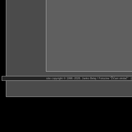
site copyright © 1998.-2026. Janko Belaj / Fotozine "Žičani okidač" 