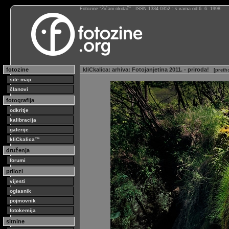
Fotozine “Žičani okidač” : ISSN 1334-0352 : s vama od 6. 6. 1998
fotozine
kliCkalica
:
arhiva
:
Fotojanjetina 2011. - priroda!
[
preth
site map
članovi
fotografija
odkritje
kalibracija
galerije
kliCkalica™
druženja
forumi
prilozi
vijesti
oglasnik
pojmovnik
fotokemija
sitnine