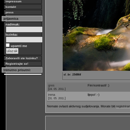
impressum
kontakt
press
prijavnica
nadimak:
lozinka:
upamti me
Zaboravili ste lozinku?
Registrirajte se!
trenutno prisutni:
sl. br. 154864
gres
Fini kontrasti! :)
[
]
24. 05. 2011.
irena
lijepo! :-)
[
]
31. 05. 2011.
Nemate ovlasti aktivnog sudjelovanja. Morate biti
registriran