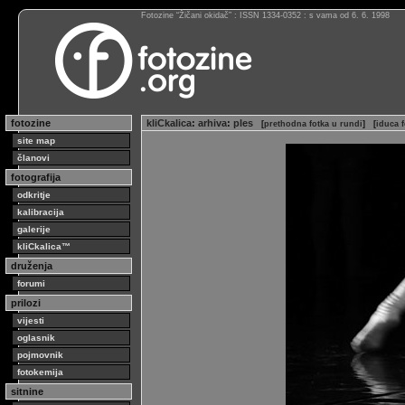
Fotozine “Žičani okidač” : ISSN 1334-0352 : s vama od 6. 6. 1998
fotozine
kliCkalica
:
arhiva
:
ples
[
prethodna fotka u rundi
]
[
iduca f
site map
članovi
fotografija
odkritje
kalibracija
galerije
kliCkalica™
druženja
forumi
prilozi
vijesti
oglasnik
pojmovnik
fotokemija
sitnine