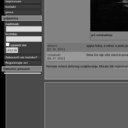
impressum
kontakt
press
prijavnica
nadimak:
lozinka:
grč oslobađanja
upamti me
drbach
sjajna fotka, a odraz u podu joj
[
]
22. 06. 2010.
romanski
šteta što nije više meni krasna
Zaboravili ste lozinku?
[
]
04. 07. 2010.
Registrirajte se!
Nemate ovlasti aktivnog sudjelovanja. Morate biti
registriran
trenutno prisutni: