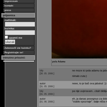
impressum
kontakt
press
prijavnica
nadimak:
lozinka:
upamti me
Zaboravili ste lozinku?
Registrirajte se!
trenutno prisutni:
pola Adamu
bily
ne moze ici pola adamu ta jab
[
]
30. 05. 2008.
nimalo zuta:)
autor
neee, to je baš ova jabuka! :))
[
]
31. 05. 2008.
bily
pa nije uvjeravam...citah bibl
[
]
31. 05. 2008.
autor
eh, ja danas posegnuo za dobro
[
]
"stablo spoznaje". dalje ništa 
01. 06. 2008.