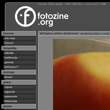
Fotozine “Žičani okidač” : ISSN 1334-0352 : s vama od 6. 6. 1998
fotozine
kliCkalica
:
arhiva
:
detalj hrane
[
prethodna fotka u rundi
]
site map
članovi
fotografija
odkritje
kalibracija
galerije
kliCkalica™
druženja
forumi
prilozi
vijesti
oglasnik
pojmovnik
fotokemija
sitnine