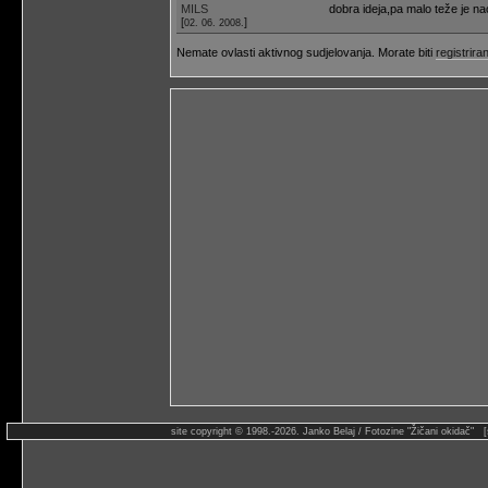
MILS
dobra ideja,pa malo teže je na
[
]
02. 06. 2008.
Nemate ovlasti aktivnog sudjelovanja. Morate biti
registriran
site copyright © 1998.-2026. Janko Belaj / Fotozine "Žičani okidač" 