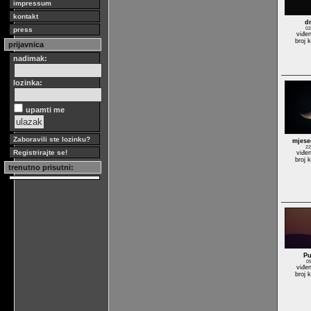
impressum
kontakt
d
press
02
viđe
broj 
prijavnica
nadimak:
lozinka:
upamti me
Zaboravili ste lozinku?
mjese
22
Registrirajte se!
viđe
broj 
trenutno prisutni:
Pu
05
viđe
broj 