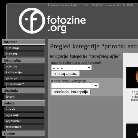
Fotozine “Žičani okidač” : ISSN 1334-0352 : s vama od 6. 6. 1998
fotozine
Pregled kategorije “priroda: astr
site map
članovi
navigacija kategorije “astrofotografija”
fotografija
autori s radovima u ovoj kategoriji
odkritje
kalibracija
galerije
izaberi drugu kategoriju
kliCkalica™
druženja
v r 
01
forumi
viđe
broj 
prilozi
vijesti
oglasnik
pojmovnik
fotokemija
sitnine