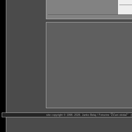
site copyright © 1998.-2026. Janko Belaj / Fotozine "Žičani okidač" 