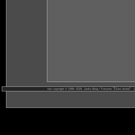
site copyright © 1998.-2026. Janko Belaj / Fotozine "Žičani okidač" 