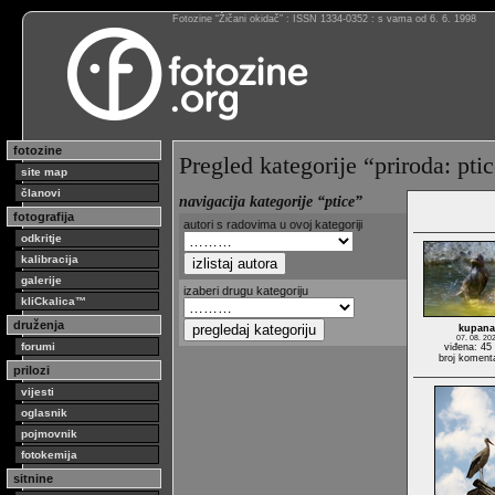
Fotozine “Žičani okidač” : ISSN 1334-0352 : s vama od 6. 6. 1998
fotozine
Pregled kategorije “priroda: pti
site map
članovi
navigacija kategorije “ptice”
fotografija
autori s radovima u ovoj kategoriji
odkritje
kalibracija
galerije
izaberi drugu kategoriju
kliCkalica™
druženja
kupana
07. 08. 20
forumi
viđena: 45
broj koment
prilozi
vijesti
oglasnik
pojmovnik
fotokemija
sitnine