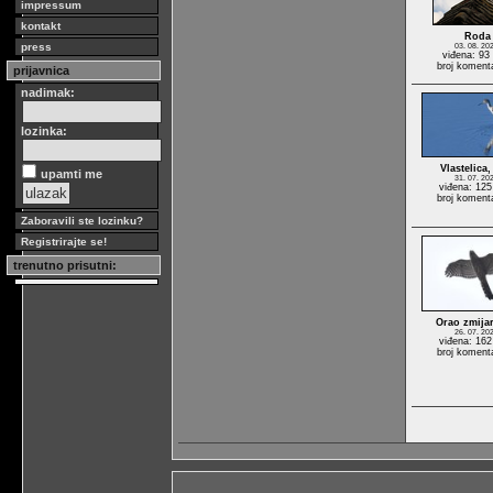
impressum
kontakt
Roda
press
03. 08. 20
viđena: 93
broj koment
prijavnica
nadimak:
lozinka:
Vlastelica
upamti me
31. 07. 20
viđena: 125
broj koment
Zaboravili ste lozinku?
Registrirajte se!
trenutno prisutni:
Orao zmija
26. 07. 20
viđena: 162
broj koment