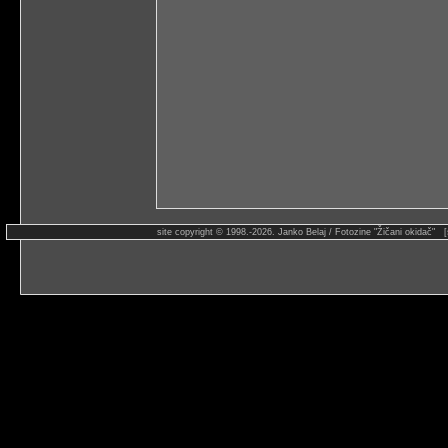
site copyright © 1998.-2026. Janko Belaj / Fotozine "Žičani okidač" 