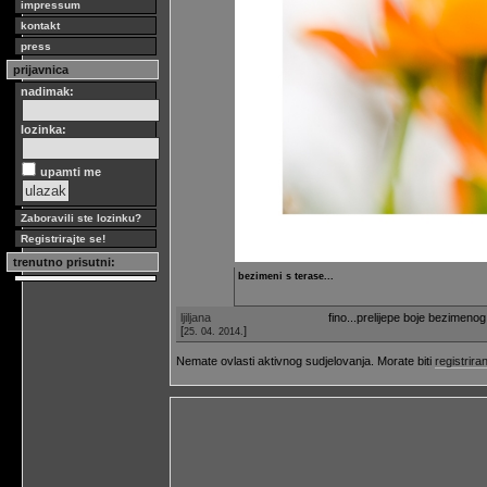
impressum
kontakt
press
prijavnica
nadimak:
lozinka:
upamti me
Zaboravili ste lozinku?
Registrirajte se!
trenutno prisutni:
bezimeni s terase...
ljiljana
fino...prelijepe boje bezimenog 
[
]
25. 04. 2014.
Nemate ovlasti aktivnog sudjelovanja. Morate biti
registriran