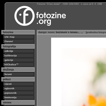
Fotozine “Žičani okidač” : ISSN 1334-0352 : s vama od 6. 6. 1998
fotozine
dange
:
novo
: bezimeni s terase... …
[
prethodna fotogra
site map
članovi
fotografija
odkritje
kalibracija
galerije
kliCkalica™
druženja
forumi
prilozi
vijesti
oglasnik
pojmovnik
fotokemija
sitnine