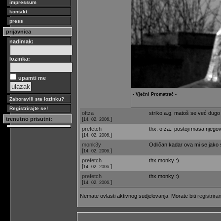
impressum
kontakt
press
prijavnica
nadimak:
lozinka:
upamti me
- Vječni Promatrač -
Zaboravili ste lozinku?
Registrirajte se!
oftza
striko a.g. matoš se već dugo n
[
]
trenutno prisutni:
14. 02. 2006.
prefetch
thx. ofza.. postoji masa njegovi
[
]
14. 02. 2006.
monk3y
Odličan kadar ova mi se jako 
[
]
14. 02. 2006.
prefetch
thx monky :)
[
]
14. 02. 2006.
prefetch
thx monky :)
[
]
14. 02. 2006.
Nemate ovlasti aktivnog sudjelovanja. Morate biti
registriran