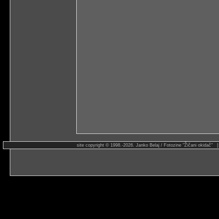
site copyright © 1998.-2026. Janko Belaj / Fotozine "Žičani okidač" 