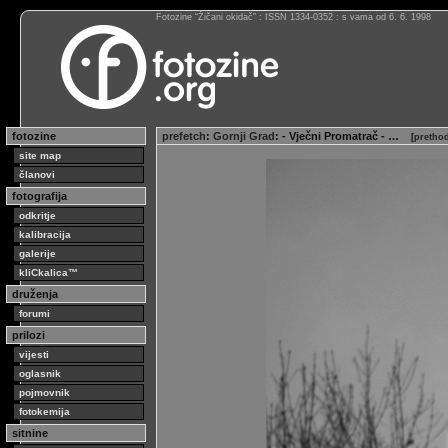
Fotozine “Žičani okidač” : ISSN 1334-0352 : s vama od 6. 6. 1998
fotozine
prefetch
:
Gornji Grad
: - Vječni Promatrač - …
[
prethod
site map
članovi
fotografija
odkritje
kalibracija
galerije
kliCkalica™
druženja
forumi
prilozi
vijesti
oglasnik
pojmovnik
fotokemija
sitnine