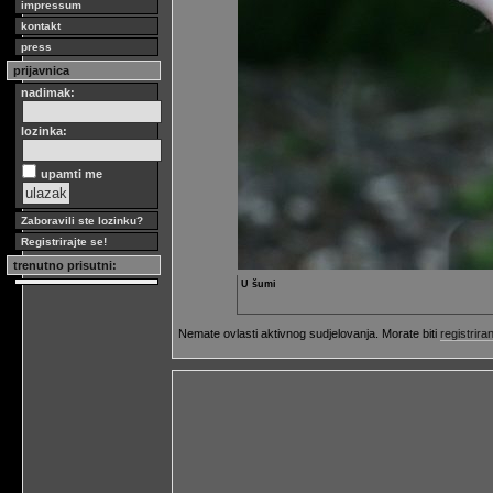
impressum
kontakt
press
prijavnica
nadimak:
lozinka:
upamti me
Zaboravili ste lozinku?
Registrirajte se!
trenutno prisutni:
U šumi
Nemate ovlasti aktivnog sudjelovanja. Morate biti
registriran