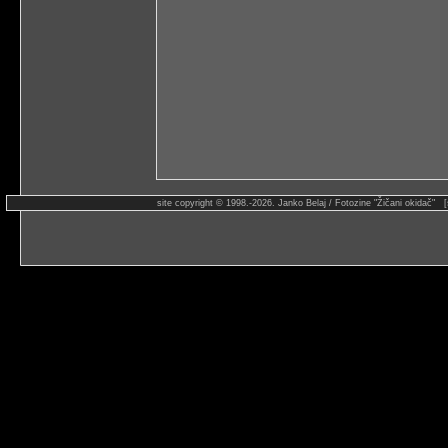
site copyright © 1998.-2026. Janko Belaj / Fotozine "Žičani okidač" 