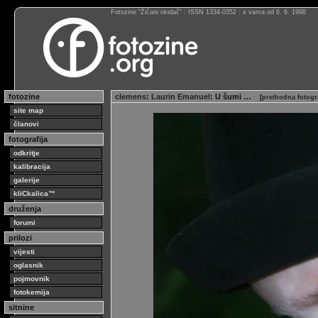
Fotozine “Žičani okidač” : ISSN 1334-0352 : s vama od 6. 6. 1998
fotozine
clemens
:
Laurin Emanuel
: U šumi …
[
prethodna fotogr
site map
članovi
fotografija
odkritje
kalibracija
galerije
kliCkalica™
druženja
forumi
prilozi
vijesti
oglasnik
pojmovnik
fotokemija
sitnine