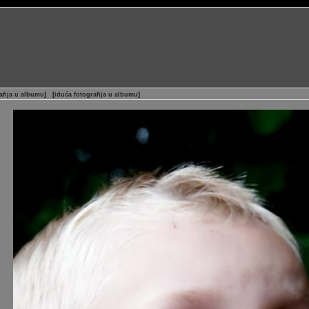
afija u albumu
]
[
iduća fotografija u albumu
]