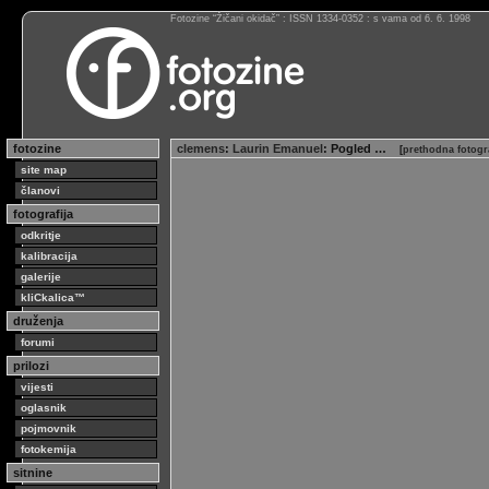
Fotozine “Žičani okidač” : ISSN 1334-0352 : s vama od 6. 6. 1998
fotozine
clemens
:
Laurin Emanuel
: Pogled …
[
prethodna fotogr
site map
članovi
fotografija
odkritje
kalibracija
galerije
kliCkalica™
druženja
forumi
prilozi
vijesti
oglasnik
pojmovnik
fotokemija
sitnine