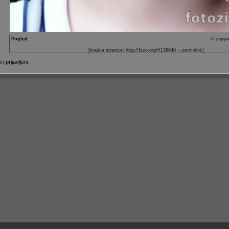
Pogled
© copyri
[kratica stranice: http://fzzo.org/f/136648
←permalink
]
i
i prijavljeni.