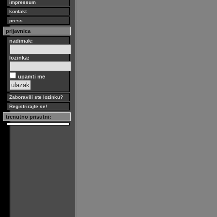
impressum
kontakt
press
prijavnica
nadimak:
lozinka:
upamti me
Zaboravili ste lozinku?
Registrirajte se!
trenutno prisutni: