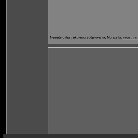
Nemate ovlasti aktivnog sudjelovanja. Morate biti
registriran