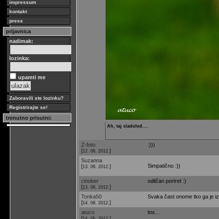
impressum
kontakt
press
prijavnica
nadimak:
lozinka:
upamti me
Zaboravili ste lozinku?
Registrirajte se!
trenutno prisutni:
Ah, taj sladoled....
Z-foto
:)))
[
]
12. 06. 2012.
Suzanna
Simpatično :))
[
]
13. 06. 2012.
cinober
odličan portret :)
[
]
13. 06. 2012.
Tonka50
Svaka čast onome tko ga je izm
[
]
14. 06. 2012.
atuco
tnx...
[
]
14. 06. 2012.