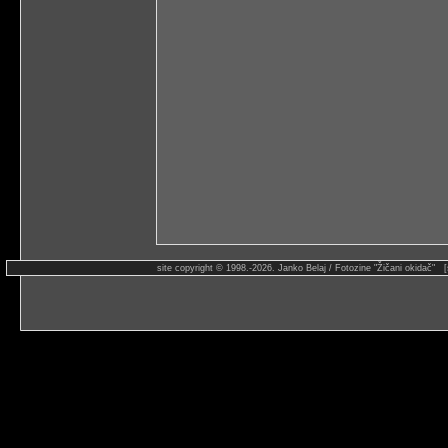
site copyright © 1998.-2026. Janko Belaj / Fotozine "Žičani okidač" 