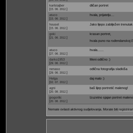
karlstajber
dličan portret
[
]
15. 06. 2012.
atuco
hvala, prijatelju....
[
]
15. 06. 2012.
housel
Jako lijepo zabilježen trenuta
[
]
15. 06. 2012.
goki
krasan portret,
[
]
21. 06. 2012.
hvala puno na rođendanskoj če
atuco
hvala.......
[
]
27. 06. 2012.
darko1953
Meni odlično :)
[
]
29. 06. 2012.
nenaso
odlična fotografija sladkiša
[
]
29. 06. 2012.
Helga
daj malo :)
[
]
02. 07. 2012.
agni
baš lijep portretić malenog!
[
]
20. 08. 2012.
jpogorilic
Izuzetno sjajan portret malenog
[
]
20. 08. 2012.
Nemate ovlasti aktivnog sudjelovanja. Morate biti
registriran