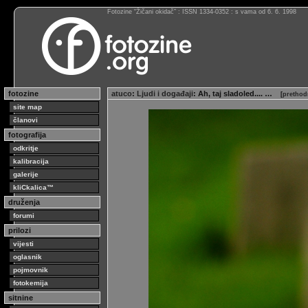
Fotozine “Žičani okidač” : ISSN 1334-0352 : s vama od 6. 6. 1998
fotozine
atuco
:
Ljudi i događaji
: Ah, taj sladoled.... …
[
prethod
site map
članovi
fotografija
odkritje
kalibracija
galerije
kliCkalica™
druženja
forumi
prilozi
vijesti
oglasnik
pojmovnik
fotokemija
sitnine