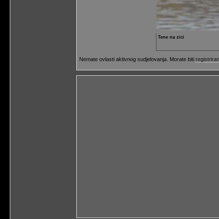
Tene na zici
Nemate ovlasti aktivnog sudjelovanja. Morate biti
registriran