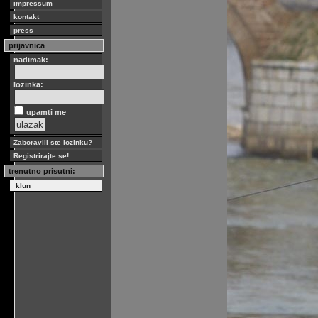
impressum
kontakt
press
prijavnica
nadimak:
lozinka:
upamti me
Zaboravili ste lozinku?
Registrirajte se!
trenutno prisutni:
klun